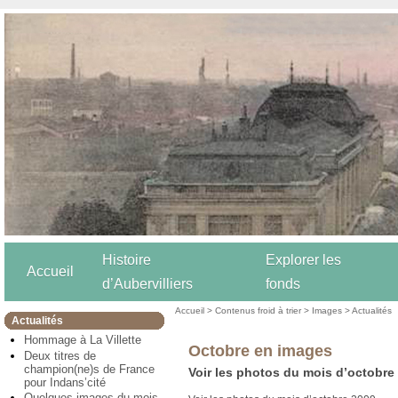
Histoire
Explorer les
Accueil
d’Aubervilliers
fonds
Accueil
>
Contenus froid à trier
>
Images
>
Actualités
Actualités
Hommage à La Villette
Octobre en images
Deux titres de
champion(ne)s de France
Voir les photos du mois d’octobre
pour Indans’cité
Quelques images du mois