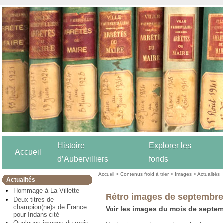
Histoire
Explorer les
Accueil
d’Aubervilliers
fonds
Accueil
>
Contenus froid à trier
>
Images
>
Actualités
Actualités
Hommage à La Villette
Rétro images de septembre
Deux titres de
champion(ne)s de France
Voir les images du mois de septem
pour Indans’cité
Quelques images du mois