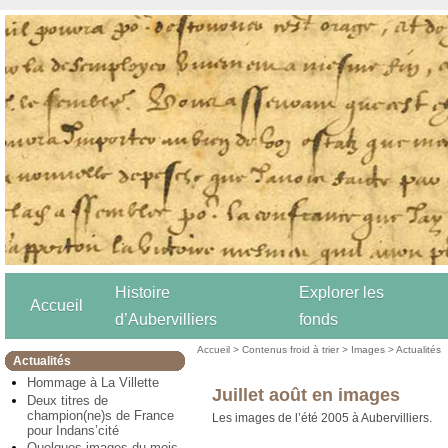
Histoire
Explorer les
Accueil
d’Aubervilliers
fonds
Accueil
>
Contenus froid à trier
>
Images
>
Actualités
Actualités
Hommage à La Villette
Juillet août en images
Deux titres de
champion(ne)s de France
Les images de l’été 2005 à Aubervilliers.
pour Indans’cité
Quelques images du mois