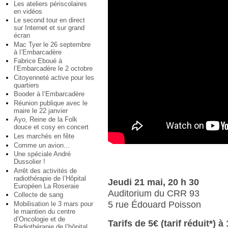
Les ateliers périscolaires
en vidéos
Le second tour en direct
sur Internet et sur grand
écran
Mac Tyer le 26 septembre
à l’Embarcadère
Fabrice Eboué à
l’Embarcadère le 2 octobre
Citoyenneté active pour les
quartiers
Booder à l’Embarcadère
Réunion publique avec le
maire le 22 janvier
Ayo, Reine de la Folk
douce et cosy en concert
Les marchés en fête
Comme un avion...
Une spéciale André
Dussolier !
Arrêt des activités de
radiothérapie de l’Hôpital
Jeudi 21 mai, 20 h 30
Européen La Roseraie
Auditorium du CRR 93
Collecte de sang
5 rue Édouard Poisson
Mobilisation le 3 mars pour
le maintien du centre
d’Oncologie et de
Tarifs de 5€ (tarif réduit*) à 
Radiothérapie de l’hôpital