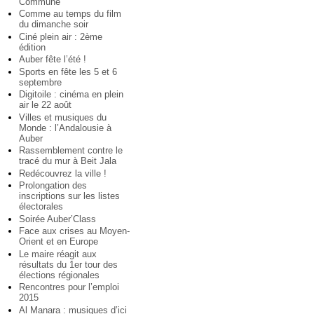
Commune
Comme au temps du film
du dimanche soir
Ciné plein air : 2ème
édition
Auber fête l’été !
Sports en fête les 5 et 6
septembre
Digitoile : cinéma en plein
air le 22 août
Villes et musiques du
Monde : l’Andalousie à
Auber
Rassemblement contre le
tracé du mur à Beit Jala
Redécouvrez la ville !
Prolongation des
inscriptions sur les listes
électorales
Soirée Auber’Class
Face aux crises au Moyen-
Orient et en Europe
Le maire réagit aux
résultats du 1er tour des
élections régionales
Rencontres pour l’emploi
2015
Al Manara : musiques d’ici