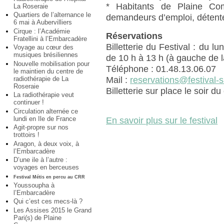
* Habitants de Plaine C
La Roseraie
Quartiers de l’alternance le
demandeurs d’emploi, détenteu
6 mai à Aubervilliers
Cirque : l’Académie
Réservations
Fratellini à l’Embarcadère
Billetterie du Festival : du l
Voyage au cœur des
musiques brésiliennes
de 10 h à 13 h (à gauche de l
Nouvelle mobilisation pour
Téléphone : 01.48.13.06.07
le maintien du centre de
radiothérapie de La
Mail :
reservations@festival-
Roseraie
Billetterie sur place le soir d
La radiothérapie veut
continuer !
Circulation alternée ce
lundi en Ile de France
En savoir plus sur le festival
Agit-propre sur nos
trottoirs !
Aragon, à deux voix, à
l’Embarcadère
D’une ile à l’autre :
voyages en berceuses
Festival Métis en percu au CRR
Youssoupha à
l’Embarcadère
Qui c’est ces mecs-là ?
Les Assises 2015 le Grand
Pari(s) de Plaine