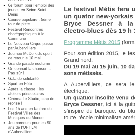
6e forum pour l’emploi des
Le festival Métis fera
jeunes en Seine-Saint-
Denis
un quator new-yorkai
Course populaire : 5ème
Bryce Dessner à la 
tour de piste
Festival Rencontres
électro-blues dès 19 h 
chorégraphiques à la
Commune
Programme Métis 2015
(forma
Le Nouveau Cirque passe
par Aubervilliers
Pour son édition 2015, le fes
Journée McDo kids sport
de retour le 10 mai
Grand nord.
Grande parade nocturne
Du 19 mai au 15 juin, 10 da
On connait la chanson…
sons métissés.
Pas sûr !
Gala de solidarité
Sport en Fête
A Aubervilliers, ce sera 
Après la classe : les
électrique.
ateliers périscolaires
Un quatuor insolite venu d
Cinéma Le Studio, clap de
reprise !
Bryce Dessner
, ici à la gu
Les 15 ans en fanfare du
s’inspire du baroque, du bl
Festival Villes des
toute l’école minimaliste amér
Musiques du Monde
Jeu-parcours pour les 90
ans de l’OPHLM
d’Aubervilliers