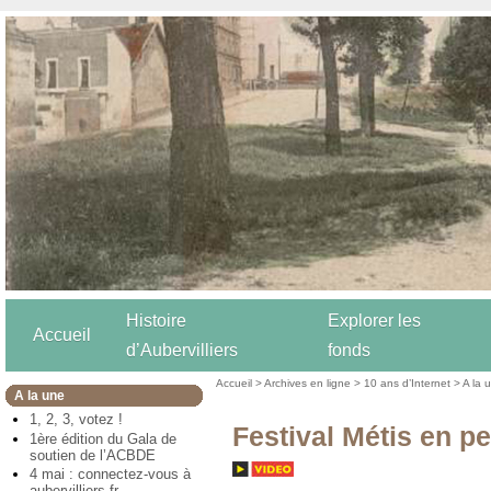
Histoire
Explorer les
Accueil
d’Aubervilliers
fonds
Accueil
>
Archives en ligne
>
10 ans d’Internet
>
A la 
A la une
1, 2, 3, votez !
Festival Métis en p
1ère édition du Gala de
soutien de l’ACBDE
4 mai : connectez-vous à
aubervilliers.fr