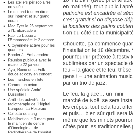
10 h à 19 h (avec priorité aux
Les ateliers périscolaires
en matinée), tout public l’apr
en vidéos
Le second tour en direct
patinoire est encadrée et sécu
sur Internet et sur grand
c’est gratuit si on dispose déj
écran
la locations des patins coûter
Mac Tyer le 26 septembre
à l’Embarcadère
t-on du côté de la municipalit
Fabrice Eboué à
l’Embarcadère le 2 octobre
Chouette, ça commence quan
Citoyenneté active pour les
l’installation le 18 décembre. 
quartiers
Booder à l’Embarcadère
pour fournir prétexte à festivit
Réunion publique avec le
sublimées par un spectacle d
maire le 22 janvier
feu – la glace et le feu, thès
Ayo, Reine de la Folk
douce et cosy en concert
gens ! – une animation music
Les marchés en fête
par un trio de jazz.
Comme un avion...
Une spéciale André
Le feu, la glace… un mini
Dussolier !
Arrêt des activités de
marché de Noël se sera instal
radiothérapie de l’Hôpital
les crêpes, tout cela tout offe
Européen La Roseraie
et puis… bien sûr qu’il sera l
Collecte de sang
Mobilisation le 3 mars pour
même que les minots pourron
le maintien du centre
côtés pour les traditionnelles
d’Oncologie et de
Radiothérapie de l’hôpital