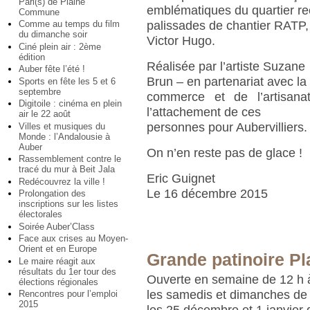
Pari(s) de Plaine
emblématiques du quartier re
Commune
Comme au temps du film
palissades de chantier RATP,
du dimanche soir
Victor Hugo.
Ciné plein air : 2ème
édition
Réalisée par l’artiste Suzane
Auber fête l’été !
Brun – en partenariat avec l
Sports en fête les 5 et 6
septembre
commerce et de l’artisanat 
Digitoile : cinéma en plein
l’attachement de ces
air le 22 août
personnes pour Aubervilliers.
Villes et musiques du
Monde : l’Andalousie à
Auber
On n’en reste pas de glace !
Rassemblement contre le
tracé du mur à Beit Jala
Eric Guignet
Redécouvrez la ville !
Le 16 décembre 2015
Prolongation des
inscriptions sur les listes
électorales
Soirée Auber’Class
Face aux crises au Moyen-
Orient et en Europe
Grande patinoire Pla
Le maire réagit aux
résultats du 1er tour des
Ouverte en semaine de 12 h 
élections régionales
les samedis et dimanches de 
Rencontres pour l’emploi
2015
les 25 décembre et 1 janvier 