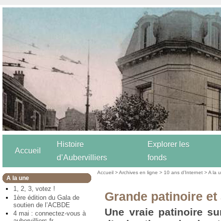
Histoire
Explorer les
Accueil
d’Aubervilliers
fonds
Accueil
>
Archives en ligne
>
10 ans d’Internet
>
A la 
A la une
1, 2, 3, votez !
Grande patinoire et
1ère édition du Gala de
soutien de l’ACBDE
Une vraie patinoire su
4 mai : connectez-vous à
aubervilliers.fr