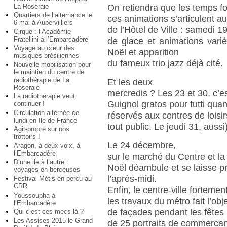
La Roseraie
On retiendra que les temps fo
Quartiers de l’alternance le
ces animations s’articulent au
6 mai à Aubervilliers
de l’Hôtel de Ville : samedi 1
Cirque : l’Académie
Fratellini à l’Embarcadère
de glace et animations vari
Voyage au cœur des
Noël et apparition
musiques brésiliennes
du fameux trio jazz déjà cité.
Nouvelle mobilisation pour
le maintien du centre de
radiothérapie de La
Et les deux
Roseraie
mercredis ? Les 23 et 30, c’es
La radiothérapie veut
Guignol gratos pour tutti quan
continuer !
Circulation alternée ce
réservés aux centres de loisir
lundi en Ile de France
tout public. Le jeudi 31, aussi)
Agit-propre sur nos
trottoirs !
Le 24 décembre,
Aragon, à deux voix, à
l’Embarcadère
sur le marché du Centre et la 
D’une ile à l’autre :
Noël déambule et se laisse p
voyages en berceuses
l’après-midi.
Festival Métis en percu au
CRR
Enfin, le centre-ville fortemen
Youssoupha à
les travaux du métro fait l’obj
l’Embarcadère
de façades pendant les fêtes 
Qui c’est ces mecs-là ?
Les Assises 2015 le Grand
de 25 portraits de commerça