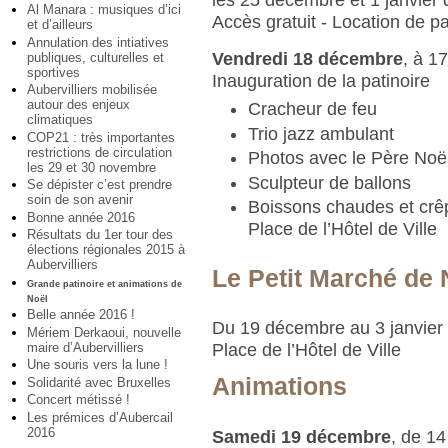
Al Manara : musiques d’ici
Accès gratuit - Location de pa
et d’ailleurs
Annulation des intiatives
Vendredi 18 décembre
, à 1
publiques, culturelles et
sportives
Inauguration de la patinoire
Aubervilliers mobilisée
autour des enjeux
Cracheur de feu
climatiques
Trio jazz ambulant
COP21 : très importantes
restrictions de circulation
Photos avec le Père Noë
les 29 et 30 novembre
Sculpteur de ballons
Se dépister c’est prendre
soin de son avenir
Boissons chaudes et crê
Bonne année 2016
Place de l’Hôtel de Ville
Résultats du 1er tour des
élections régionales 2015 à
Aubervilliers
Le Petit Marché de 
Grande patinoire et animations de
Noël
Belle année 2016 !
Du 19 décembre au 3 janvier
Mériem Derkaoui, nouvelle
maire d’Aubervilliers
Place de l’Hôtel de Ville
Une souris vers la lune !
Animations
Solidarité avec Bruxelles
Concert métissé !
Les prémices d’Aubercail
2016
Samedi 19 décembre
, de 14