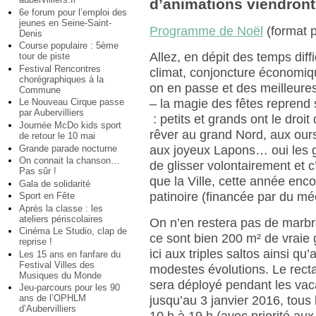
d’animations viendront 
6e forum pour l’emploi des
jeunes en Seine-Saint-
Programme de Noël
(format p
Denis
Course populaire : 5ème
Allez, en dépit des temps diffi
tour de piste
Festival Rencontres
climat, conjoncture économiqu
chorégraphiques à la
on en passe et des meilleure
Commune
– la magie des fêtes reprend s
Le Nouveau Cirque passe
par Aubervilliers
: petits et grands ont le droit
Journée McDo kids sport
rêver au grand Nord, aux ours
de retour le 10 mai
Grande parade nocturne
aux joyeux Lapons… oui les g
On connait la chanson…
de glisser volontairement et c
Pas sûr !
que la Ville, cette année enc
Gala de solidarité
patinoire (financée par du méc
Sport en Fête
Après la classe : les
ateliers périscolaires
On n’en restera pas de marbr
Cinéma Le Studio, clap de
ce sont bien 200 m² de vraie g
reprise !
ici aux triples saltos ainsi qu’
Les 15 ans en fanfare du
Festival Villes des
modestes évolutions. Le rec
Musiques du Monde
sera déployé pendant les vac
Jeu-parcours pour les 90
ans de l’OPHLM
jusqu’au 3 janvier 2016, tous 
d’Aubervilliers