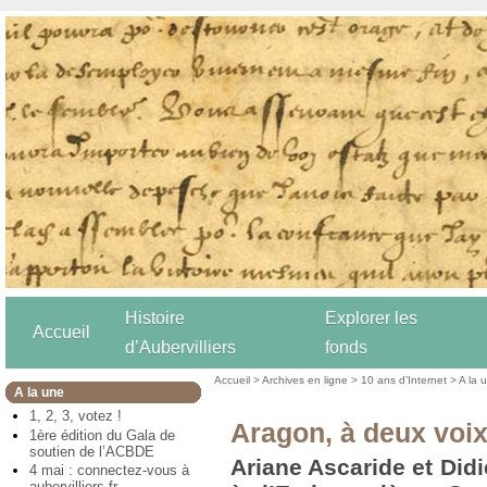
Histoire
Explorer les
Accueil
d’Aubervilliers
fonds
Accueil
>
Archives en ligne
>
10 ans d’Internet
>
A la 
A la une
1, 2, 3, votez !
Aragon, à deux voix
1ère édition du Gala de
soutien de l’ACBDE
Ariane Ascaride et Didi
4 mai : connectez-vous à
aubervilliers.fr