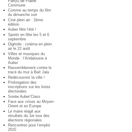
Pari(s) de Plaine
Commune
Comme au temps du film
du dimanche soir
Ciné plein air : 2ème
édition
Auber fête l’été !
Sports en fête les 5 et 6
septembre
Digitoile : cinéma en plein
air le 22 août
Villes et musiques du
Monde : l’Andalousie à
Auber
Rassemblement contre le
tracé du mur à Beit Jala
Redécouvrez la ville !
Prolongation des
inscriptions sur les listes
électorales
Soirée Auber’Class
Face aux crises au Moyen-
Orient et en Europe
Le maire réagit aux
résultats du 1er tour des
élections régionales
Rencontres pour l’emploi
2015