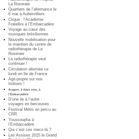
La Roseraie
Quartiers de l’alternance le
6 mai à Aubervilliers
Cirque : l’Académie
Fratellini à l’Embarcadère
Voyage au cœur des
musiques brésiliennes
Nouvelle mobilisation pour
le maintien du centre de
radiothérapie de La
Roseraie
La radiothérapie veut
continuer !
Circulation alternée ce
lundi en Ile de France
Agit-propre sur nos
trottoirs !
Aragon, à deux voix, à
l’Embarcadère
D’une ile à l’autre :
voyages en berceuses
Festival Métis en percu au
CRR
Youssoupha à
l’Embarcadère
Qui c’est ces mecs-là ?
Les Assises 2015 le Grand