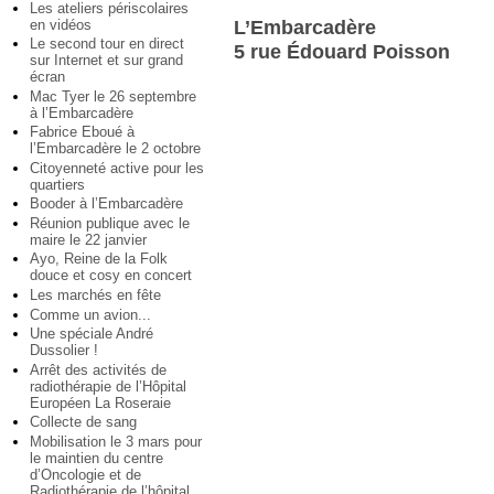
Les ateliers périscolaires
en vidéos
L’Embarcadère
Le second tour en direct
5 rue Édouard Poisson
sur Internet et sur grand
écran
Mac Tyer le 26 septembre
à l’Embarcadère
Fabrice Eboué à
l’Embarcadère le 2 octobre
Citoyenneté active pour les
quartiers
Booder à l’Embarcadère
Réunion publique avec le
maire le 22 janvier
Ayo, Reine de la Folk
douce et cosy en concert
Les marchés en fête
Comme un avion...
Une spéciale André
Dussolier !
Arrêt des activités de
radiothérapie de l’Hôpital
Européen La Roseraie
Collecte de sang
Mobilisation le 3 mars pour
le maintien du centre
d’Oncologie et de
Radiothérapie de l’hôpital