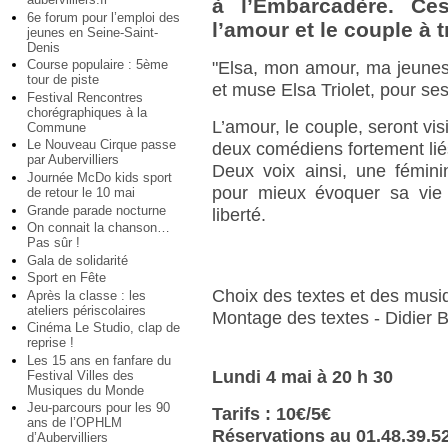
à l’Embarcadère. Ce
6e forum pour l’emploi des
l’amour et le couple à t
jeunes en Seine-Saint-
Denis
Course populaire : 5ème
"Elsa, mon amour, ma jeunes
tour de piste
et muse Elsa Triolet, pour s
Festival Rencontres
chorégraphiques à la
L’amour, le couple, seront vis
Commune
Le Nouveau Cirque passe
deux comédiens fortement liés
par Aubervilliers
Deux voix ainsi, une fémin
Journée McDo kids sport
pour mieux évoquer sa vie a
de retour le 10 mai
Grande parade nocturne
liberté.
On connait la chanson…
Pas sûr !
Gala de solidarité
Sport en Fête
Choix des textes et des musi
Après la classe : les
ateliers périscolaires
Montage des textes - Didier 
Cinéma Le Studio, clap de
reprise !
Les 15 ans en fanfare du
Lundi 4 mai à 20 h 30
Festival Villes des
Musiques du Monde
Jeu-parcours pour les 90
Tarifs : 10€/5€
ans de l’OPHLM
Réservations au 01.48.39.5
d’Aubervilliers