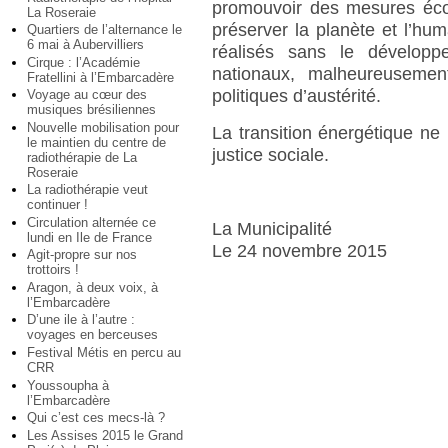
promouvoir des mesures éco
La Roseraie
préserver la planète et l’hum
Quartiers de l’alternance le
6 mai à Aubervilliers
réalisés sans le développ
Cirque : l’Académie
nationaux, malheureusement
Fratellini à l’Embarcadère
politiques d’austérité.
Voyage au cœur des
musiques brésiliennes
Nouvelle mobilisation pour
La transition énergétique ne
le maintien du centre de
justice sociale.
radiothérapie de La
Roseraie
La radiothérapie veut
continuer !
Circulation alternée ce
La Municipalité
lundi en Ile de France
Le 24 novembre 2015
Agit-propre sur nos
trottoirs !
Aragon, à deux voix, à
l’Embarcadère
D’une ile à l’autre :
voyages en berceuses
Festival Métis en percu au
CRR
Youssoupha à
l’Embarcadère
Qui c’est ces mecs-là ?
Les Assises 2015 le Grand