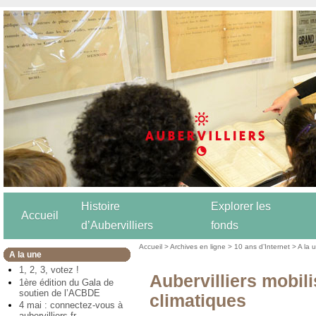
Histoire
Explorer les
Accueil
d’Aubervilliers
fonds
Accueil
>
Archives en ligne
>
10 ans d’Internet
>
A la 
A la une
1, 2, 3, votez !
Aubervilliers mobil
1ère édition du Gala de
soutien de l’ACBDE
climatiques
4 mai : connectez-vous à
aubervilliers.fr