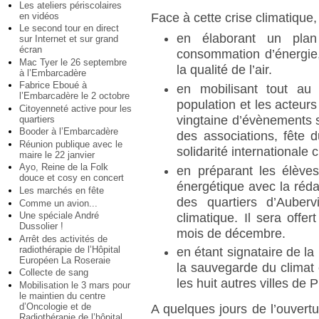
Les ateliers périscolaires
en vidéos
Face à cette crise climatique,
Le second tour en direct
en élaborant un plan 
sur Internet et sur grand
écran
consommation d’énergie, 
Mac Tyer le 26 septembre
la qualité de l’air.
à l’Embarcadère
Fabrice Eboué à
en mobilisant tout au
l’Embarcadère le 2 octobre
population et les acteurs 
Citoyenneté active pour les
vingtaine d’évènements so
quartiers
Booder à l’Embarcadère
des associations, fête d
Réunion publique avec le
solidarité internationale c
maire le 22 janvier
Ayo, Reine de la Folk
en préparant les élèves
douce et cosy en concert
énergétique avec la réda
Les marchés en fête
des quartiers d’Auberv
Comme un avion...
Une spéciale André
climatique. Il sera off
Dussolier !
mois de décembre.
Arrêt des activités de
radiothérapie de l’Hôpital
en étant signataire de 
Européen La Roseraie
la sauvegarde du climat e
Collecte de sang
les huit autres villes d
Mobilisation le 3 mars pour
le maintien du centre
d’Oncologie et de
A quelques jours de l’ouver
Radiothérapie de l’hôpital