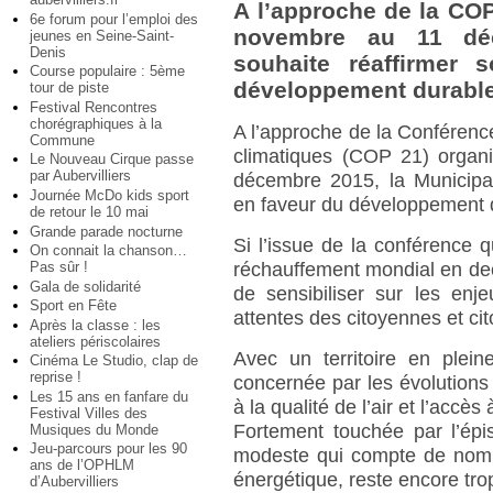
A l’approche de la CO
6e forum pour l’emploi des
novembre au 11 déc
jeunes en Seine-Saint-
Denis
souhaite réaffirmer
Course populaire : 5ème
développement durable 
tour de piste
Festival Rencontres
chorégraphiques à la
A l’approche de la Conféren
Commune
climatiques (COP 21) orga
Le Nouveau Cirque passe
par Aubervilliers
décembre 2015, la Municipal
Journée McDo kids sport
en faveur du développement d
de retour le 10 mai
Grande parade nocturne
Si l’issue de la conférence q
On connait la chanson…
Pas sûr !
réchauffement mondial en deç
Gala de solidarité
de sensibiliser sur les enj
Sport en Fête
attentes des citoyennes et ci
Après la classe : les
ateliers périscolaires
Avec un territoire en plein
Cinéma Le Studio, clap de
reprise !
concernée par les évolutions 
Les 15 ans en fanfare du
à la qualité de l’air et l’accès 
Festival Villes des
Fortement touchée par l’épi
Musiques du Monde
Jeu-parcours pour les 90
modeste qui compte de nomb
ans de l’OPHLM
énergétique, reste encore tro
d’Aubervilliers