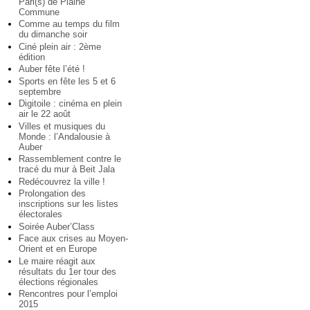
Pari(s) de Plaine
Commune
Comme au temps du film
du dimanche soir
Ciné plein air : 2ème
édition
Auber fête l’été !
Sports en fête les 5 et 6
septembre
Digitoile : cinéma en plein
air le 22 août
Villes et musiques du
Monde : l’Andalousie à
Auber
Rassemblement contre le
tracé du mur à Beit Jala
Redécouvrez la ville !
Prolongation des
inscriptions sur les listes
électorales
Soirée Auber’Class
Face aux crises au Moyen-
Orient et en Europe
Le maire réagit aux
résultats du 1er tour des
élections régionales
Rencontres pour l’emploi
2015