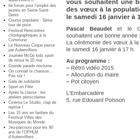
vous souhaitent une 
6e forum pour l’emploi des
des vœux à la populati
jeunes en Seine-Saint-
Denis
le samedi 16 janvier à 
Course populaire : 5ème
tour de piste
Pascal Beaudet
et le Con
Festival Rencontres
souhaitent une bonne année 
chorégraphiques à la
Commune
La cérémonie des vœux à la 
Le Nouveau Cirque passe
le samedi 16 janvier à 17 h.
par Aubervilliers
Journée McDo kids sport
de retour le 10 mai
Au programme :
Grande parade nocturne
–
Rétro vidéo 2015
On connait la chanson…
–
Allocution du maire
Pas sûr !
–
Pot citoyen
Gala de solidarité
Sport en Fête
Après la classe : les
L’Embarcadère
ateliers périscolaires
5, rue Edouard Poisson
Cinéma Le Studio, clap de
reprise !
Les 15 ans en fanfare du
Festival Villes des
Musiques du Monde
Jeu-parcours pour les 90
ans de l’OPHLM
d’Aubervilliers