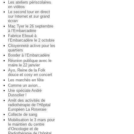
Les ateliers périscolaires
en vidéos
Le second tour en direct
sur Internet et sur grand
écran
Mac Tyer le 26 septembre
à l’Embarcadère
Fabrice Eboué à
l’Embarcadère le 2 octobre
Citoyenneté active pour les
quartiers
Booder à l’Embarcadère
Réunion publique avec le
maire le 22 janvier
Ayo, Reine de la Folk
douce et cosy en concert
Les marchés en fête
Comme un avion...
Une spéciale André
Dussolier !
Arrêt des activités de
radiothérapie de l’Hôpital
Européen La Roseraie
Collecte de sang
Mobilisation le 3 mars pour
le maintien du centre
d’Oncologie et de
Radiothérapie de l’hôpital