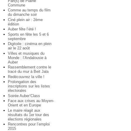
Pari(s) de Plaine
Commune
Comme au temps du film
du dimanche soir
Ciné plein air : 2ème
édition
Auber fête l’été !
Sports en fête les 5 et 6
septembre
Digitoile : cinéma en plein
air le 22 août
Villes et musiques du
Monde : l’Andalousie à
Auber
Rassemblement contre le
tracé du mur à Beit Jala
Redécouvrez la ville !
Prolongation des
inscriptions sur les listes
électorales
Soirée Auber’Class
Face aux crises au Moyen-
Orient et en Europe
Le maire réagit aux
résultats du 1er tour des
élections régionales
Rencontres pour l’emploi
2015