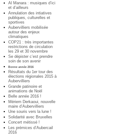
Al Manara : musiques d’ici
et d’ailleurs
Annulation des intiatives
publiques, culturelles et
sportives
Aubervilliers mobilisée
autour des enjeux
climatiques
COP21 : très importantes
restrictions de circulation
les 29 et 30 novembre
Se dépister c’est prendre
soin de son avenir
Bonne année 2016
Résultats du 1er tour des
élections régionales 2015 à
Aubervilliers
Grande patinoire et
animations de Noël
Belle année 2016 !
Mériem Derkaoui, nouvelle
maire d’Aubervilliers
Une souris vers la lune !
Solidarité avec Bruxelles
Concert métissé !
Les prémices d’Aubercail
2016