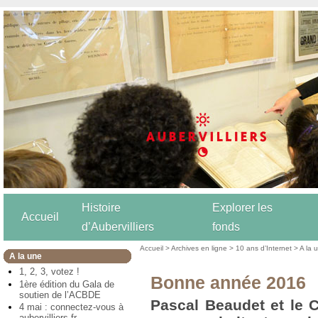
Histoire
Explorer les
Accueil
d’Aubervilliers
fonds
Accueil
>
Archives en ligne
>
10 ans d’Internet
>
A la 
A la une
1, 2, 3, votez !
Bonne année 2016
1ère édition du Gala de
soutien de l’ACBDE
Pascal Beaudet et le C
4 mai : connectez-vous à
aubervilliers.fr