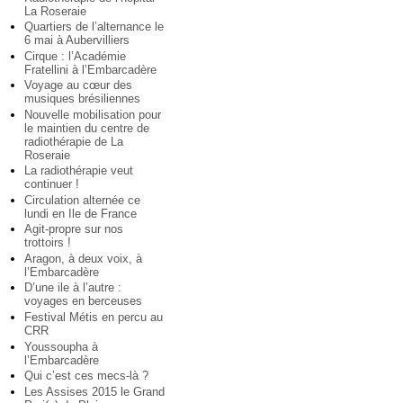
La Roseraie
Quartiers de l’alternance le
6 mai à Aubervilliers
Cirque : l’Académie
Fratellini à l’Embarcadère
Voyage au cœur des
musiques brésiliennes
Nouvelle mobilisation pour
le maintien du centre de
radiothérapie de La
Roseraie
La radiothérapie veut
continuer !
Circulation alternée ce
lundi en Ile de France
Agit-propre sur nos
trottoirs !
Aragon, à deux voix, à
l’Embarcadère
D’une ile à l’autre :
voyages en berceuses
Festival Métis en percu au
CRR
Youssoupha à
l’Embarcadère
Qui c’est ces mecs-là ?
Les Assises 2015 le Grand