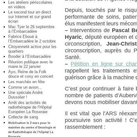
Les ateliers périscolaires
en vidéos
Depuis, touchés par le risqu
Le second tour en direct
performante de soins, patien
sur Internet et sur grand
écran
élus manifestent leurs mécont
Mac Tyer le 26 septembre
–
Interventions de
Pascal B
à l’Embarcadère
Hyaric
, député européen et d
Fabrice Eboué à
l’Embarcadère le 2 octobre
circonscription,
Jean-Chris
Citoyenneté active pour les
circonscription, auprès du 
quartiers
Santé.
Booder à l’Embarcadère
Réunion publique avec le
–
Pétition en ligne sur cha
maire le 22 janvier
rappellent les traitements 
Ayo, Reine de la Folk
douce et cosy en concert
guérison grâce à la machine 
Les marchés en fête
Comme un avion...
C’est pour continuer à faire
Une spéciale André
nombre de patients d’Aubervil
Dussolier !
devons nous mobiliser davan
Arrêt des activités de
radiothérapie de l’Hôpital
Européen La Roseraie
Il est vital que l’ARS réexa
Collecte de sang
poursuivre son activité ! C
Mobilisation le 3 mars pour le
rassemblement :
maintien du centre d’Oncologie et
de Radiothérapie de l’hôpital La
Roseraie