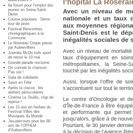
l’hôpital La Roserai
6e forum pour l’emploi des
jeunes en Seine-Saint-
Avec un niveau de mo
Denis
nationale et un taux 
Course populaire : 5ème
tour de piste
aux moyennes régionale
Festival Rencontres
Saint-Denis est le dép
chorégraphiques à la
Commune
inégalités sociales de 
Le Nouveau Cirque passe
par Aubervilliers
Avec un niveau de mortalité
Journée McDo kids sport
taux d’équipement en soins
de retour le 10 mai
Grande parade nocturne
métropolitaines, la Seine-
On connait la chanson…
touché par les inégalités soci
Pas sûr !
Gala de solidarité
Aussi, lorsque l’offre de soi
Sport en Fête
s’accentuent sur tout le territo
Après la classe : les
ateliers périscolaires
Cinéma Le Studio, clap de
Le centre d’Oncologie et de
reprise !
d’Île-de-France à être équip
Les 15 ans en fanfare du
Festival Villes des
et performante qui permet
Musiques du Monde
jusqu’alors, grâce à de nouve
Jeu-parcours pour les 90
Pourtant, le 30 janvier dernier
ans de l’OPHLM
d’Aubervilliers
à la décision de l’Agence Ré