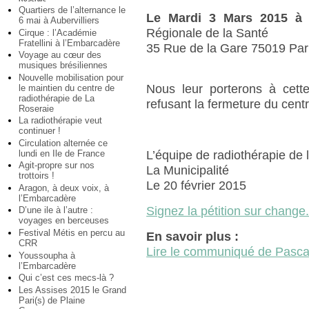
Quartiers de l’alternance le
Le Mardi 3 Mars 2015 à
6 mai à Aubervilliers
Régionale de la Santé
Cirque : l’Académie
Fratellini à l’Embarcadère
35 Rue de la Gare 75019 Par
Voyage au cœur des
musiques brésiliennes
Nouvelle mobilisation pour
Nous leur porterons à cette
le maintien du centre de
radiothérapie de La
refusant la fermeture du cent
Roseraie
La radiothérapie veut
continuer !
Circulation alternée ce
lundi en Ile de France
L’équipe de radiothérapie de 
Agit-propre sur nos
La Municipalité
trottoirs !
Le 20 février 2015
Aragon, à deux voix, à
l’Embarcadère
Signez la pétition sur change
D’une ile à l’autre :
voyages en berceuses
Festival Métis en percu au
En savoir plus :
CRR
Lire le communiqué de Pasca
Youssoupha à
l’Embarcadère
Qui c’est ces mecs-là ?
Les Assises 2015 le Grand
Pari(s) de Plaine