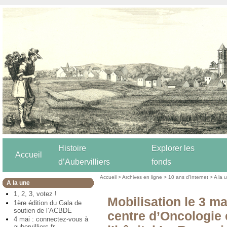
Histoire
Explorer les
Accueil
d’Aubervilliers
fonds
Accueil
>
Archives en ligne
>
10 ans d’Internet
>
A la 
A la une
1, 2, 3, votez !
Mobilisation le 3 m
1ère édition du Gala de
soutien de l’ACBDE
centre d’Oncologie 
4 mai : connectez-vous à
aubervilliers.fr