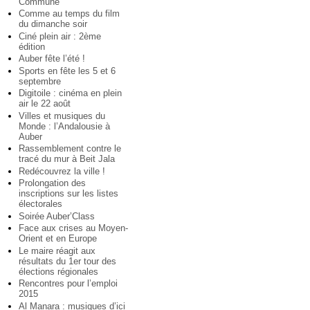
Commune
Comme au temps du film
du dimanche soir
Ciné plein air : 2ème
édition
Auber fête l’été !
Sports en fête les 5 et 6
septembre
Digitoile : cinéma en plein
air le 22 août
Villes et musiques du
Monde : l’Andalousie à
Auber
Rassemblement contre le
tracé du mur à Beit Jala
Redécouvrez la ville !
Prolongation des
inscriptions sur les listes
électorales
Soirée Auber’Class
Face aux crises au Moyen-
Orient et en Europe
Le maire réagit aux
résultats du 1er tour des
élections régionales
Rencontres pour l’emploi
2015
Al Manara : musiques d’ici