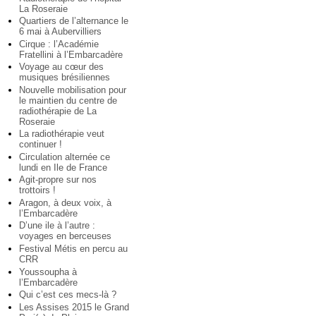
La Roseraie
Quartiers de l’alternance le
6 mai à Aubervilliers
Cirque : l’Académie
Fratellini à l’Embarcadère
Voyage au cœur des
musiques brésiliennes
Nouvelle mobilisation pour
le maintien du centre de
radiothérapie de La
Roseraie
La radiothérapie veut
continuer !
Circulation alternée ce
lundi en Ile de France
Agit-propre sur nos
trottoirs !
Aragon, à deux voix, à
l’Embarcadère
D’une ile à l’autre :
voyages en berceuses
Festival Métis en percu au
CRR
Youssoupha à
l’Embarcadère
Qui c’est ces mecs-là ?
Les Assises 2015 le Grand