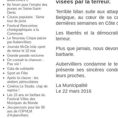
visées par la terreur.
6e forum pour l’emploi des
jeunes en Seine-Saint-
Terrible bilan suite aux atta
Denis
Belgique, au cœur de sa cap
Course populaire : 5ème
tour de piste
dernières semaines en Côte d’
Festival Rencontres
chorégraphiques à la
Les libertés et la démocrat
Commune
terreur.
Le Nouveau Cirque passe
par Aubervilliers
Journée McDo kids sport
Plus que jamais, nous devons 
de retour le 10 mai
barbarie.
Grande parade nocturne
On connait la chanson…
Aubervilliers condamne le t
Pas sûr !
Gala de solidarité
présente ses sincères condo
Sport en Fête
leurs proches.
Après la classe : les
ateliers périscolaires
La Municipalité
Cinéma Le Studio, clap de
reprise !
Le 22 mars 2016
Les 15 ans en fanfare du
Festival Villes des
Musiques du Monde
Jeu-parcours pour les 90
ans de l’OPHLM
d’Aubervilliers