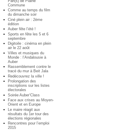
Pari(s) de Plaine
Commune
Comme au temps du film
du dimanche soir
Ciné plein air : 2ème
édition
Auber fête l’été !
Sports en fête les 5 et 6
septembre
Digitoile : cinéma en plein
air le 22 août
Villes et musiques du
Monde : l’Andalousie à
Auber
Rassemblement contre le
tracé du mur à Beit Jala
Redécouvrez la ville !
Prolongation des
inscriptions sur les listes
électorales
Soirée Auber’Class
Face aux crises au Moyen-
Orient et en Europe
Le maire réagit aux
résultats du 1er tour des
élections régionales
Rencontres pour l’emploi
2015