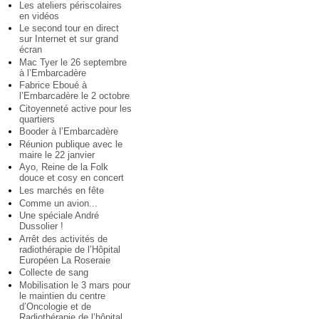
Les ateliers périscolaires
en vidéos
Le second tour en direct
sur Internet et sur grand
écran
Mac Tyer le 26 septembre
à l’Embarcadère
Fabrice Eboué à
l’Embarcadère le 2 octobre
Citoyenneté active pour les
quartiers
Booder à l’Embarcadère
Réunion publique avec le
maire le 22 janvier
Ayo, Reine de la Folk
douce et cosy en concert
Les marchés en fête
Comme un avion...
Une spéciale André
Dussolier !
Arrêt des activités de
radiothérapie de l’Hôpital
Européen La Roseraie
Collecte de sang
Mobilisation le 3 mars pour
le maintien du centre
d’Oncologie et de
Radiothérapie de l’hôpital