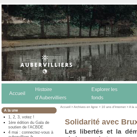
Histoire
Explorer les
Accueil
d’Aubervilliers
fonds
Accueil
>
Archives en ligne
>
10 ans d’Internet
>
A la 
A la une
1, 2, 3, votez !
Solidarité avec Bru
1ère édition du Gala de
soutien de l’ACBDE
Les libertés et la dé
4 mai : connectez-vous à
aubervilliers.fr