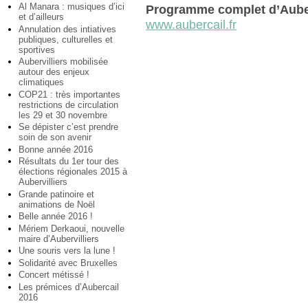
Al Manara : musiques d’ici
Programme complet d’Aube
et d’ailleurs
www.aubercail.fr
Annulation des intiatives
publiques, culturelles et
sportives
Aubervilliers mobilisée
autour des enjeux
climatiques
COP21 : très importantes
restrictions de circulation
les 29 et 30 novembre
Se dépister c’est prendre
soin de son avenir
Bonne année 2016
Résultats du 1er tour des
élections régionales 2015 à
Aubervilliers
Grande patinoire et
animations de Noël
Belle année 2016 !
Mériem Derkaoui, nouvelle
maire d’Aubervilliers
Une souris vers la lune !
Solidarité avec Bruxelles
Concert métissé !
Les prémices d’Aubercail
2016