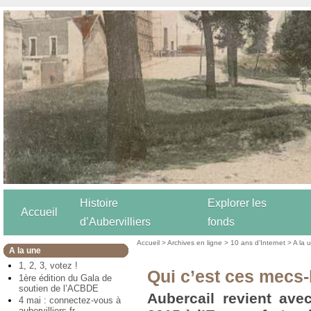
Histoire
Explorer les
Accueil
d’Aubervilliers
fonds
Accueil
>
Archives en ligne
>
10 ans d’Internet
>
A la 
A la une
1, 2, 3, votez !
Qui c’est ces mecs-
1ère édition du Gala de
soutien de l’ACBDE
Aubercail revient ave
4 mai : connectez-vous à
aubervilliers.fr