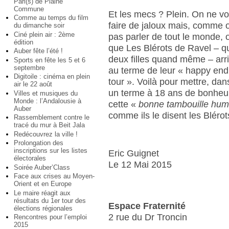
Pari(s) de Plaine
Commune
Et les mecs ? Plein. On ne vo
Comme au temps du film
faire de jaloux mais, comme 
du dimanche soir
Ciné plein air : 2ème
pas parler de tout le monde, 
édition
que Les Blérots de Ravel – q
Auber fête l’été !
deux filles quand même – arr
Sports en fête les 5 et 6
septembre
au terme de leur « happy end
Digitoile : cinéma en plein
tour ». Voilà pour mettre, dans
air le 22 août
un terme à 18 ans de bonheur 
Villes et musiques du
Monde : l’Andalousie à
cette «
bonne tambouille hum
Auber
comme ils le disent les Bléro
Rassemblement contre le
tracé du mur à Beit Jala
Redécouvrez la ville !
Prolongation des
inscriptions sur les listes
Eric Guignet
électorales
Le 12 Mai 2015
Soirée Auber’Class
Face aux crises au Moyen-
Orient et en Europe
Le maire réagit aux
résultats du 1er tour des
Espace Fraternité
élections régionales
2 rue du Dr Troncin
Rencontres pour l’emploi
2015