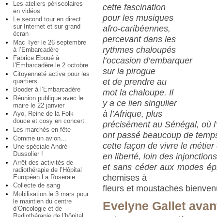
Les ateliers périscolaires
cette fascination
en vidéos
pour les musiques
Le second tour en direct
sur Internet et sur grand
afro-caribéennes,
écran
percevant dans les
Mac Tyer le 26 septembre
rythmes chaloupés
à l’Embarcadère
Fabrice Eboué à
l’occasion d’embarquer
l’Embarcadère le 2 octobre
sur la pirogue
Citoyenneté active pour les
et de prendre au
quartiers
Booder à l’Embarcadère
mot la chaloupe. Il
Réunion publique avec le
y a ce lien singulier
maire le 22 janvier
à l’Afrique, plus
Ayo, Reine de la Folk
douce et cosy en concert
précisément au Sénégal, où l’
Les marchés en fête
ont passé beaucoup de temps.
Comme un avion...
cette façon de vivre le métier
Une spéciale André
Dussolier !
en liberté, loin des injonctio
Arrêt des activités de
et sans céder aux modes é
radiothérapie de l’Hôpital
chemises à
Européen La Roseraie
Collecte de sang
fleurs et moustaches bienven
Mobilisation le 3 mars pour
le maintien du centre
Evelyne Gallet avan
d’Oncologie et de
Radiothérapie de l’hôpital