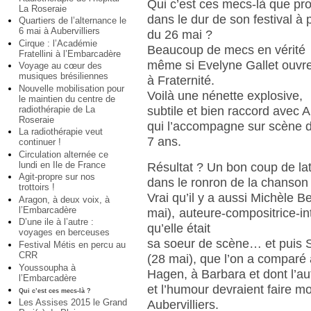
Qui c’est ces mecs-là que p
La Roseraie
dans le dur de son festival à p
Quartiers de l’alternance le
6 mai à Aubervilliers
du 26 mai ?
Cirque : l’Académie
Beaucoup de mecs en vérité
Fratellini à l’Embarcadère
même si Evelyne Gallet ouvre
Voyage au cœur des
musiques brésiliennes
à Fraternité.
Nouvelle mobilisation pour
Voilà une nénette explosive,
le maintien du centre de
subtile et bien raccord avec 
radiothérapie de La
Roseraie
qui l’accompagne sur scène 
La radiothérapie veut
7 ans.
continuer !
Circulation alternée ce
lundi en Ile de France
Résultat ? Un bon coup de lat
Agit-propre sur nos
dans le ronron de la chanson 
trottoirs !
Vrai qu’il y a aussi Michèle B
Aragon, à deux voix, à
l’Embarcadère
mai), auteure-compositrice-in
D’une ile à l’autre :
qu’elle était
voyages en berceuses
sa soeur de scène… et puis S
Festival Métis en percu au
CRR
(28 mai), que l’on a comparé
Youssoupha à
Hagen, à Barbara et dont l’au
l’Embarcadère
et l’humour devraient faire m
Qui c’est ces mecs-là ?
Les Assises 2015 le Grand
Aubervilliers.