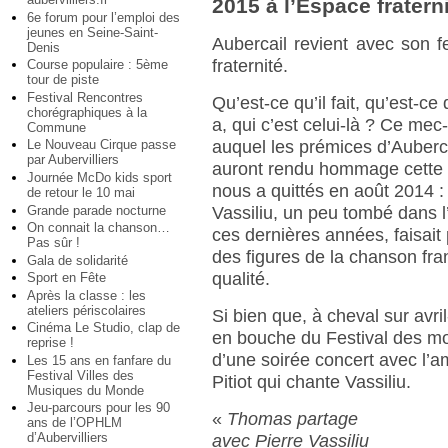
2015 à l’Espace fraterni
6e forum pour l’emploi des
jeunes en Seine-Saint-
Aubercail revient avec son 
Denis
fraternité.
Course populaire : 5ème
tour de piste
Festival Rencontres
Qu’est-ce qu’il fait, qu’est-ce q
chorégraphiques à la
a, qui c’est celui-là ? Ce mec-
Commune
auquel les prémices d’Auberc
Le Nouveau Cirque passe
par Aubervilliers
auront rendu hommage cette 
Journée McDo kids sport
nous a quittés en août 2014 :
de retour le 10 mai
Grande parade nocturne
Vassiliu, un peu tombé dans l
On connait la chanson…
ces dernières années, faisait 
Pas sûr !
des figures de la chanson fra
Gala de solidarité
qualité.
Sport en Fête
Après la classe : les
ateliers périscolaires
Si bien que, à cheval sur avri
Cinéma Le Studio, clap de
en bouche du Festival des mo
reprise !
d’une soirée concert avec l’
Les 15 ans en fanfare du
Festival Villes des
Pitiot qui chante Vassiliu.
Musiques du Monde
Jeu-parcours pour les 90
«
Thomas partage
ans de l’OPHLM
d’Aubervilliers
avec Pierre Vassiliu