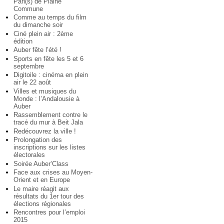
Pari(s) de Plaine
Commune
Comme au temps du film
du dimanche soir
Ciné plein air : 2ème
édition
Auber fête l’été !
Sports en fête les 5 et 6
septembre
Digitoile : cinéma en plein
air le 22 août
Villes et musiques du
Monde : l’Andalousie à
Auber
Rassemblement contre le
tracé du mur à Beit Jala
Redécouvrez la ville !
Prolongation des
inscriptions sur les listes
électorales
Soirée Auber’Class
Face aux crises au Moyen-
Orient et en Europe
Le maire réagit aux
résultats du 1er tour des
élections régionales
Rencontres pour l’emploi
2015