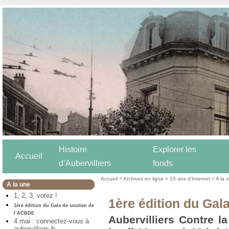
Histoire
Explorer les
Accueil
d’Aubervilliers
fonds
Accueil
>
Archives en ligne
>
10 ans d’Internet
>
A la 
A la une
1, 2, 3, votez !
1ère édition du Gal
1ère édition du Gala de soutien de
l’ACBDE
Aubervilliers Contre l
4 mai : connectez-vous à
aubervilliers.fr