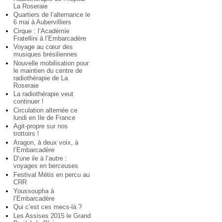
La Roseraie
Quartiers de l’alternance le
6 mai à Aubervilliers
Cirque : l’Académie
Fratellini à l’Embarcadère
Voyage au cœur des
musiques brésiliennes
Nouvelle mobilisation pour
le maintien du centre de
radiothérapie de La
Roseraie
La radiothérapie veut
continuer !
Circulation alternée ce
lundi en Ile de France
Agit-propre sur nos
trottoirs !
Aragon, à deux voix, à
l’Embarcadère
D’une ile à l’autre :
voyages en berceuses
Festival Métis en percu au
CRR
Youssoupha à
l’Embarcadère
Qui c’est ces mecs-là ?
Les Assises 2015 le Grand