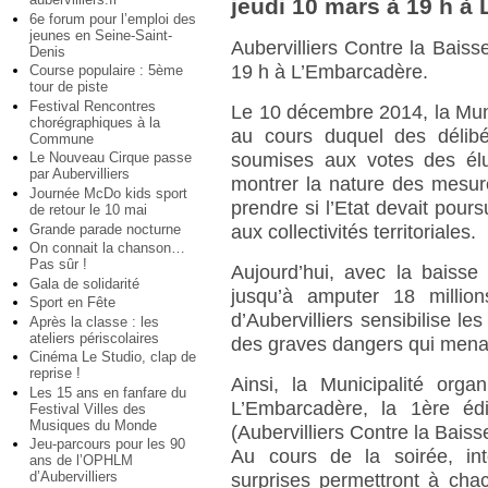
jeudi 10 mars à 19 h à
6e forum pour l’emploi des
jeunes en Seine-Saint-
Aubervilliers Contre la Baiss
Denis
19 h à L’Embarcadère.
Course populaire : 5ème
tour de piste
Festival Rencontres
Le 10 décembre 2014, la Muni
chorégraphiques à la
au cours duquel des délibé
Commune
soumises aux votes des élu(
Le Nouveau Cirque passe
par Aubervilliers
montrer la nature des mesur
Journée McDo kids sport
prendre si l’Etat devait pours
de retour le 10 mai
Grande parade nocturne
aux collectivités territoriales.
On connait la chanson…
Pas sûr !
Aujourd’hui, avec la baisse 
Gala de solidarité
jusqu’à amputer 18 millio
Sport en Fête
d’Aubervilliers sensibilise le
Après la classe : les
ateliers périscolaires
des graves dangers qui menac
Cinéma Le Studio, clap de
reprise !
Ainsi, la Municipalité or
Les 15 ans en fanfare du
L’Embarcadère, la 1ère éd
Festival Villes des
Musiques du Monde
(Aubervilliers Contre la Baiss
Jeu-parcours pour les 90
Au cours de la soirée, inte
ans de l’OPHLM
d’Aubervilliers
surprises permettront à chac