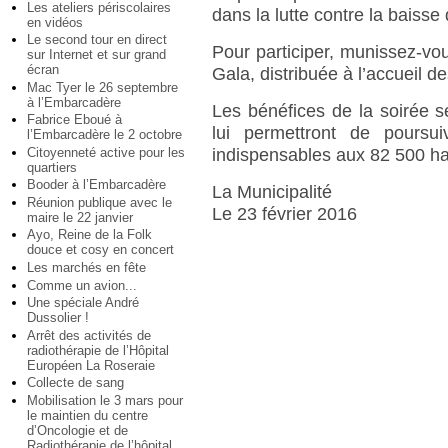
Les ateliers périscolaires
dans la lutte contre la baisse 
en vidéos
Le second tour en direct
Pour participer, munissez-v
sur Internet et sur grand
écran
Gala, distribuée à l’accueil 
Mac Tyer le 26 septembre
à l’Embarcadère
Les bénéfices de la soirée se
Fabrice Eboué à
lui permettront de poursu
l’Embarcadère le 2 octobre
Citoyenneté active pour les
indispensables aux 82 500 ha
quartiers
Booder à l’Embarcadère
La Municipalité
Réunion publique avec le
Le 23 février 2016
maire le 22 janvier
Ayo, Reine de la Folk
douce et cosy en concert
Les marchés en fête
Comme un avion...
Une spéciale André
Dussolier !
Arrêt des activités de
radiothérapie de l’Hôpital
Européen La Roseraie
Collecte de sang
Mobilisation le 3 mars pour
le maintien du centre
d’Oncologie et de
Radiothérapie de l’hôpital