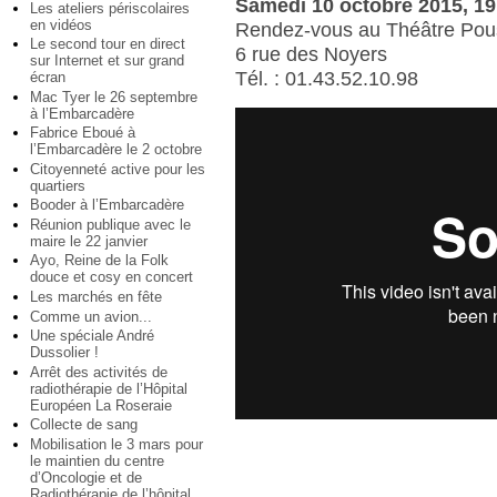
Samedi 10 octobre 2015, 19
Les ateliers périscolaires
en vidéos
Rendez-vous au Théâtre Pou
Le second tour en direct
6 rue des Noyers
sur Internet et sur grand
Tél. : 01.43.52.10.98
écran
Mac Tyer le 26 septembre
à l’Embarcadère
Fabrice Eboué à
l’Embarcadère le 2 octobre
Citoyenneté active pour les
quartiers
Booder à l’Embarcadère
Réunion publique avec le
maire le 22 janvier
Ayo, Reine de la Folk
douce et cosy en concert
Les marchés en fête
Comme un avion...
Une spéciale André
Dussolier !
Arrêt des activités de
radiothérapie de l’Hôpital
Européen La Roseraie
Collecte de sang
Mobilisation le 3 mars pour
le maintien du centre
d’Oncologie et de
Radiothérapie de l’hôpital