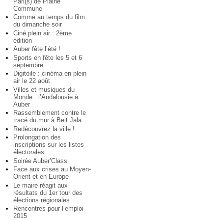
Pari(s) de Plaine
Commune
Comme au temps du film
du dimanche soir
Ciné plein air : 2ème
édition
Auber fête l’été !
Sports en fête les 5 et 6
septembre
Digitoile : cinéma en plein
air le 22 août
Villes et musiques du
Monde : l’Andalousie à
Auber
Rassemblement contre le
tracé du mur à Beit Jala
Redécouvrez la ville !
Prolongation des
inscriptions sur les listes
électorales
Soirée Auber’Class
Face aux crises au Moyen-
Orient et en Europe
Le maire réagit aux
résultats du 1er tour des
élections régionales
Rencontres pour l’emploi
2015