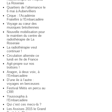
La Roseraie
Quartiers de l’alternance le
6 mai à Aubervilliers
Cirque : l’Académie
Fratellini à l’Embarcadère
Voyage au cœur des
musiques brésiliennes
Nouvelle mobilisation pour
le maintien du centre de
radiothérapie de La
Roseraie
La radiothérapie veut
continuer !
Circulation alternée ce
lundi en Ile de France
Agit-propre sur nos
trottoirs !
Aragon, à deux voix, à
l’Embarcadère
D’une ile à l’autre :
voyages en berceuses
Festival Métis en percu au
CRR
Youssoupha à
l’Embarcadère
Qui c’est ces mecs-là ?
Les Assises 2015 le Grand