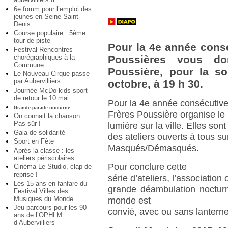
6e forum pour l’emploi des
jeunes en Seine-Saint-
Denis
Course populaire : 5ème
tour de piste
Pour la 4e année consé
Festival Rencontres
chorégraphiques à la
Poussières vous do
Commune
Poussière, pour la s
Le Nouveau Cirque passe
par Aubervilliers
octobre, à 19 h 30.
Journée McDo kids sport
de retour le 10 mai
Pour la 4e année consécutive,
Grande parade nocturne
Frères Poussière organise le 
On connait la chanson…
Pas sûr !
lumière sur la ville. Elles son
Gala de solidarité
des ateliers ouverts à tous su
Sport en Fête
Masqués/Démasqués.
Après la classe : les
ateliers périscolaires
Pour conclure cette
Cinéma Le Studio, clap de
reprise !
série d’ateliers, l’association
Les 15 ans en fanfare du
grande déambulation nocturne
Festival Villes des
Musiques du Monde
monde est
Jeu-parcours pour les 90
convié, avec ou sans lanterne
ans de l’OPHLM
d’Aubervilliers