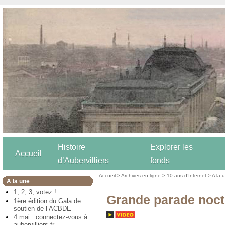
Histoire
Explorer les
Accueil
d’Aubervilliers
fonds
Accueil
>
Archives en ligne
>
10 ans d’Internet
>
A la 
A la une
1, 2, 3, votez !
Grande parade noc
1ère édition du Gala de
soutien de l’ACBDE
4 mai : connectez-vous à
aubervilliers.fr