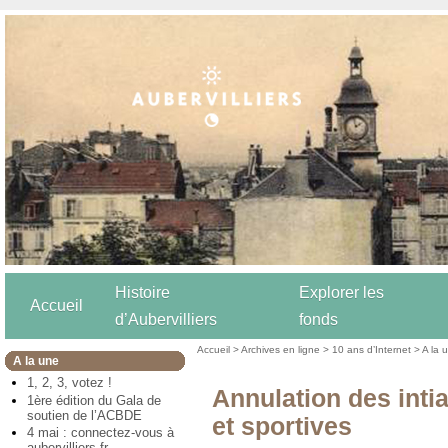
Histoire
Explorer les
Accueil
d’Aubervilliers
fonds
Accueil
>
Archives en ligne
>
10 ans d’Internet
>
A la 
A la une
1, 2, 3, votez !
Annulation des intia
1ère édition du Gala de
soutien de l’ACBDE
et sportives
4 mai : connectez-vous à
aubervilliers.fr