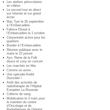
Les ateliers périscolaires
en vidéos
Le second tour en direct
sur Internet et sur grand
écran
Mac Tyer le 26 septembre
à l’Embarcadère
Fabrice Eboué à
l’Embarcadère le 2 octobre
Citoyenneté active pour les
quartiers
Booder à l’Embarcadère
Réunion publique avec le
maire le 22 janvier
Ayo, Reine de la Folk
douce et cosy en concert
Les marchés en fête
Comme un avion...
Une spéciale André
Dussolier !
Arrêt des activités de
radiothérapie de l’Hôpital
Européen La Roseraie
Collecte de sang
Mobilisation le 3 mars pour
le maintien du centre
d’Oncologie et de
Radiothérapie de l’hôpital