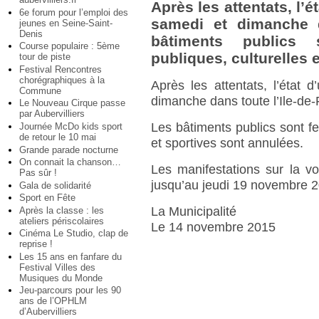
Après les attentats, l’
6e forum pour l’emploi des
samedi et dimanche d
jeunes en Seine-Saint-
Denis
bâtiments publics s
Course populaire : 5ème
publiques, culturelles 
tour de piste
Festival Rencontres
chorégraphiques à la
Après les attentats, l’état
Commune
dimanche dans toute l’Ile-de-
Le Nouveau Cirque passe
par Aubervilliers
Les bâtiments publics sont fer
Journée McDo kids sport
de retour le 10 mai
et sportives sont annulées.
Grande parade nocturne
On connait la chanson…
Les manifestations sur la vo
Pas sûr !
jusqu’au jeudi 19 novembre 2
Gala de solidarité
Sport en Fête
La Municipalité
Après la classe : les
ateliers périscolaires
Le 14 novembre 2015
Cinéma Le Studio, clap de
reprise !
Les 15 ans en fanfare du
Festival Villes des
Musiques du Monde
Jeu-parcours pour les 90
ans de l’OPHLM
d’Aubervilliers