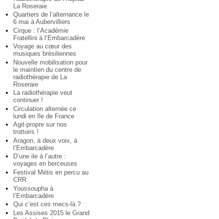
La Roseraie
Quartiers de l’alternance le
6 mai à Aubervilliers
Cirque : l’Académie
Fratellini à l’Embarcadère
Voyage au cœur des
musiques brésiliennes
Nouvelle mobilisation pour
le maintien du centre de
radiothérapie de La
Roseraie
La radiothérapie veut
continuer !
Circulation alternée ce
lundi en Ile de France
Agit-propre sur nos
trottoirs !
Aragon, à deux voix, à
l’Embarcadère
D’une ile à l’autre :
voyages en berceuses
Festival Métis en percu au
CRR
Youssoupha à
l’Embarcadère
Qui c’est ces mecs-là ?
Les Assises 2015 le Grand