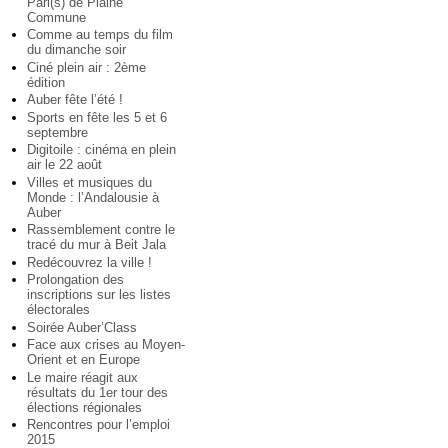
Pari(s) de Plaine
Commune
Comme au temps du film
du dimanche soir
Ciné plein air : 2ème
édition
Auber fête l’été !
Sports en fête les 5 et 6
septembre
Digitoile : cinéma en plein
air le 22 août
Villes et musiques du
Monde : l’Andalousie à
Auber
Rassemblement contre le
tracé du mur à Beit Jala
Redécouvrez la ville !
Prolongation des
inscriptions sur les listes
électorales
Soirée Auber’Class
Face aux crises au Moyen-
Orient et en Europe
Le maire réagit aux
résultats du 1er tour des
élections régionales
Rencontres pour l’emploi
2015