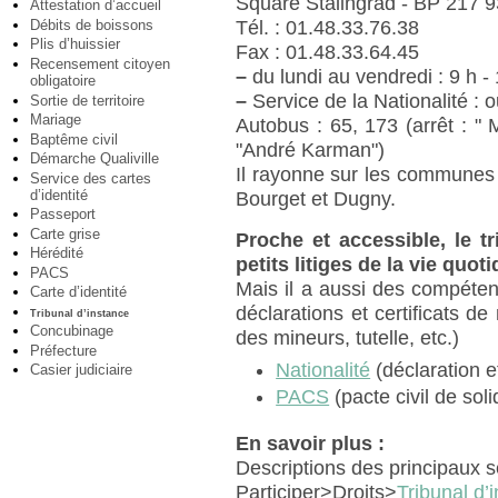
Square Stalingrad - BP 217 9
Attestation d’accueil
Débits de boissons
Tél. : 01.48.33.76.38
Plis d’huissier
Fax : 01.48.33.64.45
Recensement citoyen
–
du lundi au vendredi : 9 h -
obligatoire
–
Service de la Nationalité : o
Sortie de territoire
Mariage
Autobus : 65, 173 (arrêt : " M
Baptême civil
"André Karman")
Démarche Qualiville
Il rayonne sur les communes 
Service des cartes
d’identité
Bourget et Dugny.
Passeport
Carte grise
Proche et accessible, le tr
Hérédité
petits litiges de la vie quot
PACS
Mais il a aussi des compétenc
Carte d’identité
déclarations et certificats de
Tribunal d’instance
Concubinage
des mineurs, tutelle, etc.)
Préfecture
Nationalité
(déclaration et
Casier judiciaire
PACS
(pacte civil de sol
En savoir plus :
Descriptions des principaux se
Participer>Droits>
Tribunal d’