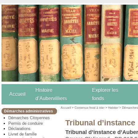
Histoire
Explorer les
Accueil
d’Aubervilliers
fonds
Accueil
>
Contenus froid à trier
>
Habiter
>
Démarches 
Démarches administratives
Démarches Citoyennes
Tribunal d’instance
Permis de conduire
Déclarations
Tribunal d’instance d’Auberv
Livret de famille