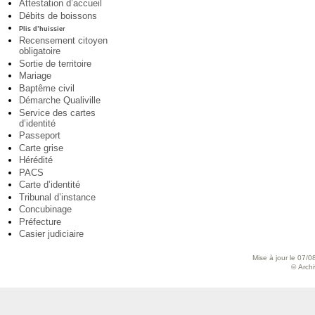
Attestation d’accueil
Débits de boissons
Plis d’huissier
Recensement citoyen
obligatoire
Sortie de territoire
Mariage
Baptême civil
Démarche Qualiville
Service des cartes
d’identité
Passeport
Carte grise
Hérédité
PACS
Carte d’identité
Tribunal d’instance
Concubinage
Préfecture
Casier judiciaire
Mise à jour le 07/0
© Archiv