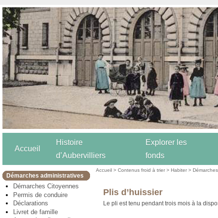
Histoire
Explorer les
Accueil
d’Aubervilliers
fonds
Accueil
>
Contenus froid à trier
>
Habiter
>
Démarches 
Démarches administratives
Démarches Citoyennes
Plis d’huissier
Permis de conduire
Déclarations
Le pli est tenu pendant trois mois à la disp
Livret de famille