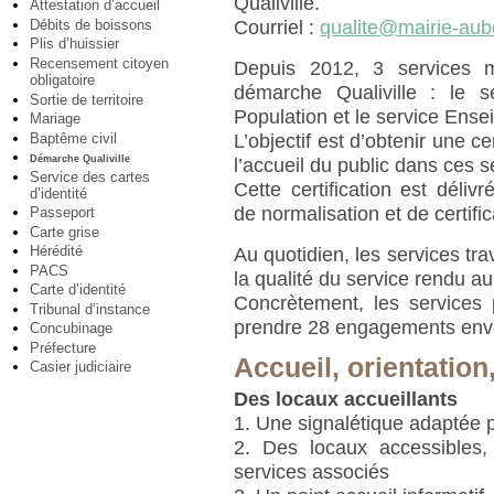
Qualiville.
Attestation d’accueil
Débits de boissons
Courriel :
qualite@mairie-auber
Plis d’huissier
Recensement citoyen
Depuis 2012, 3 services 
obligatoire
démarche Qualiville : le se
Sortie de territoire
Population et le service Ens
Mariage
Baptême civil
L’objectif est d’obtenir une ce
Démarche Qualiville
l’accueil du public dans ces s
Service des cartes
Cette certification est dél
d’identité
de normalisation et de certific
Passeport
Carte grise
Hérédité
Au quotidien, les services tra
PACS
la qualité du service rendu au
Carte d’identité
Concrètement, les services 
Tribunal d’instance
prendre 28 engagements enver
Concubinage
Préfecture
Accueil, orientation
Casier judiciaire
Des locaux accueillants
1. Une signalétique adaptée po
2. Des locaux accessibles,
services associés