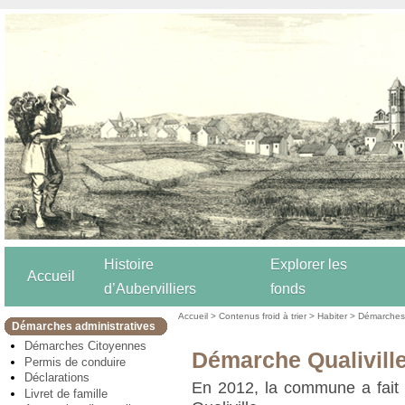
Histoire
Explorer les
Accueil
d’Aubervilliers
fonds
Accueil
>
Contenus froid à trier
>
Habiter
>
Démarches 
Démarches administratives
Démarches Citoyennes
Démarche Qualivill
Permis de conduire
Déclarations
En 2012, la commune a fait 
Livret de famille