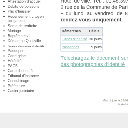
Hôtel de ville. Tél. : 01.48.39
Attestation d’accueil
Débits de boissons
2 rue de la Commune de Pari
Plis d’huissier
–
du lundi au vendredi de 8
Recensement citoyen
rendez-vous uniquement
obligatoire
Sortie de territoire
Mariage
Démarches
Délais
Baptême civil
Cartes d’identité
30 jours
Démarche Qualiville
Service des cartes d’identité
Passeports
15 jours
Passeport
Carte grise
Téléchargez le document sur 
Hérédité
des photographies d’identité
PACS
Carte d’identité
Tribunal d’instance
Concubinage
Préfecture
Casier judiciaire
Mise à jour le 09/0
© Archiv