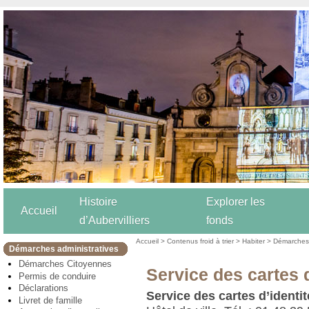
Histoire
Explorer les
Accueil
d’Aubervilliers
fonds
Accueil
>
Contenus froid à trier
>
Habiter
>
Démarches 
Démarches administratives
Démarches Citoyennes
Service des cartes d
Permis de conduire
Déclarations
Service des cartes d’identi
Livret de famille