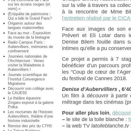
sur les écrans rouges (et
sur la ville à travers sa colle
noirs) »
à la rencontre de Mme Bi
(En)quête de patrimoine :
l’entretien réalisé par le CICA
Qui a bâti le Grand Paris?
Origamis autour des
langues maternnelles
Face aux images de son e
Face au mur - Exposition
Prévert et Eli Lotar dans l
du musée de la bretagne
Denise Bilem fouille dans 
Radio Campus Paris :
Aubervilliers, mémoires de
intimes qu’elle a pu conserver
confinement
Journées nationales de
Ce projet a permis à 7 stagi
l’Architecture : Venez
bénéficier d’un parcours prof
visiter la Maladrerie à
Aubervilliers !
les "Coup de cœur de l’Agen
Journée scientifique de
du festival de Cannes 2018.
l’Institut Convergence
Migrations
Découvrir son collège avec
Denise d’Aubervilliers
, 6’4
le CAUE93
Un film à découvrir à parti
Le théâtre équestre
métrage dans les cinémas (pr
Zingaro exposé à la galerie
Polka
Les nocturnes de l’histoire.
Pour aller plus loin
,
découvre
Aubervilliers, théâtre d’une
–
le site de la toile blanche :
h
histoire industrielle
–
la web TV
latoileblanche.tv
Remise des prix du CTHS
Le Trésor Poétique