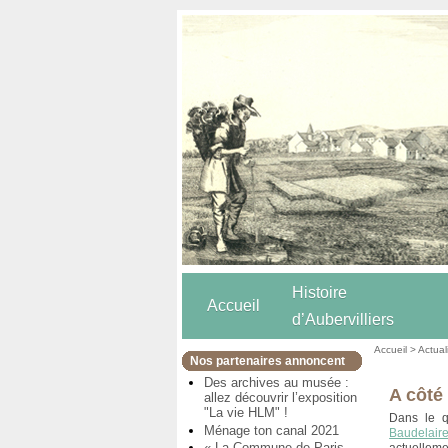
Histoire
Accueil
d’Aubervilliers
Accueil
>
Actual
Nos partenaires annoncent
Des archives au musée :
A côté
allez découvrir l’exposition
"La vie HLM" !
Dans le q
Ménage ton canal 2021
Baudelaire
« La Commune de Paris