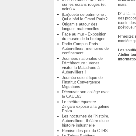
actuelleme
sur les écrans rouges (et
mars.
noirs) »
D’ici là, i
(En)quête de patrimoine :
des propos
Qui a bâti le Grand Paris?
(sortir de
Origamis autour des
poétique, r
langues maternnelles
Face au mur - Exposition
N’hésitez 
du musée de la bretagne
manière qu
Radio Campus Paris :
Aubervilliers, mémoires de
Les souff
confinement
Atelier to
Journées nationales de
Informatio
l’Architecture : Venez
visiter la Maladrerie à
Aubervilliers !
Journée scientifique de
l’Institut Convergence
Migrations
Découvrir son collège avec
le CAUE93
Le théâtre équestre
Zingaro exposé à la galerie
Polka
Les nocturnes de l’histoire.
Aubervilliers, théâtre d’une
histoire industrielle
Remise des prix du CTHS
Le Trésor Poétique