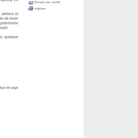
dimanche 24
Envoyer par courriel
Imprimer
 ateliers et
de dé-livrer
 patrimoine
rojet.
 de quelque
aut de page