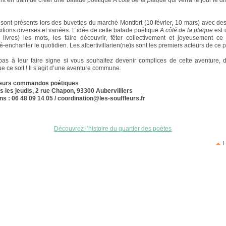
nt en train de créer une balade poétique
A côté de la plaque
qui verra le jour le 
ls sont présents lors des buvettes du marché Montfort (10 février, 10 mars) avec des
itions diverses et variées. L’idée de cette balade poétique
A côté de la plaque
est 
s livres) les mots, les faire découvrir, fêter collectivement et joyeusement ce
é-enchanter le quotidien. Les albertivillarien(ne)s sont les premiers acteurs de ce p
pas à leur faire signe si vous souhaitez devenir complices de cette aventure,
e ce soit ! Il s’agit d’une aventure commune.
leurs commandos poétiques
us les jeudis, 2 rue Chapon, 93300 Aubervilliers
ns : 06 48 09 14 05 / coordination@les-souffleurs.fr
Découvrez l’histoire du quartier des poètes
H