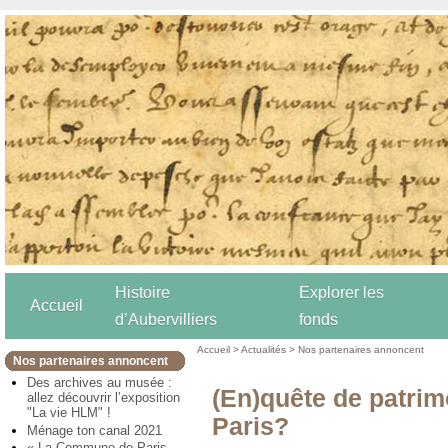
Histoire
Explorer les
Accueil
d’Aubervilliers
fonds
Accueil
>
Actualités
>
Nos partenaires annoncent
Nos partenaires annoncent
Des archives au musée :
(En)quête de patrimo
allez découvrir l’exposition
"La vie HLM" !
Paris?
Ménage ton canal 2021
« La Commune de Paris