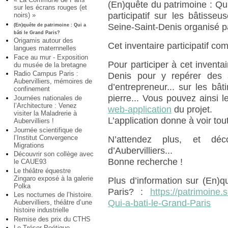
(En)quête du patrimoine : Qui
sur les écrans rouges (et
participatif sur les bâtiss
noirs) »
Seine-Saint-Denis organisé p
(En)quête de patrimoine : Qui a
bâti le Grand Paris?
Origamis autour des
Cet inventaire participatif co
langues maternnelles
Face au mur - Exposition
Pour participer à cet inventai
du musée de la bretagne
Radio Campus Paris :
Denis pour y repérer des si
Aubervilliers, mémoires de
d’entrepreneur... sur les b
confinement
pierre... Vous pouvez ainsi l
Journées nationales de
l’Architecture : Venez
web-application
du projet.
visiter la Maladrerie à
L’application donne à voir tou
Aubervilliers !
Journée scientifique de
l’Institut Convergence
N’attendez plus, et déc
Migrations
d’Aubervilliers...
Découvrir son collège avec
Bonne recherche !
le CAUE93
Le théâtre équestre
Zingaro exposé à la galerie
Plus d’information sur (En)q
Polka
Paris? :
https://patrimoine.
Les nocturnes de l’histoire.
Qui-a-bati-le-Grand-Paris
Aubervilliers, théâtre d’une
histoire industrielle
Remise des prix du CTHS
Le Trésor Poétique