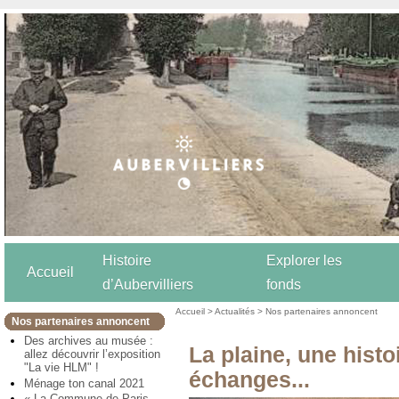
Histoire
Explorer les
Accueil
d’Aubervilliers
fonds
Accueil
>
Actualités
>
Nos partenaires annoncent
Nos partenaires annoncent
Des archives au musée :
La plaine, une histo
allez découvrir l’exposition
"La vie HLM" !
échanges...
Ménage ton canal 2021
« La Commune de Paris