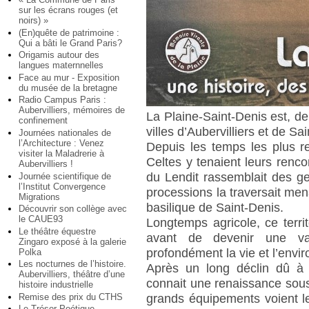
sur les écrans rouges (et
noirs) »
(En)quête de patrimoine :
Qui a bâti le Grand Paris?
Origamis autour des
langues maternnelles
Face au mur - Exposition
du musée de la bretagne
Radio Campus Paris :
Aubervilliers, mémoires de
La Plaine-Saint-Denis est, 
confinement
villes d’Aubervilliers et de Sa
Journées nationales de
l’Architecture : Venez
Depuis les temps les plus r
visiter la Maladrerie à
Celtes y tenaient leurs renc
Aubervilliers !
du Lendit rassemblait des g
Journée scientifique de
l’Institut Convergence
processions la traversait men
Migrations
basilique de Saint-Denis.
Découvrir son collège avec
le CAUE93
Longtemps agricole, ce territ
Le théâtre équestre
avant de devenir une va
Zingaro exposé à la galerie
profondément la vie et l’envi
Polka
Les nocturnes de l’histoire.
Après un long déclin dû à l
Aubervilliers, théâtre d’une
connait une renaissance sous 
histoire industrielle
Remise des prix du CTHS
grands équipements voient l
Le Trésor Poétique