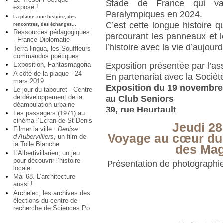
Stade de France qui va 
exposé !
Paralympiques en 2024.
La plaine, une histoire, des
C’est cette longue histoire
rencontres, des échanges...
Ressources pédagogiques
parcourant les panneaux et 
- France Diplomatie
l’histoire avec la vie d’aujourd
Terra lingua, les Souffleurs
commandos poétiques
Exposition, Fantasmagoria
Exposition présentée par l’as
A côté de la plaque - 24
En partenariat avec la Société 
mars 2019
Exposition du 19 novembre
Le jour du tabouret - Centre
de développement de la
au Club Seniors
déambulation urbaine
39, rue Heurtault
Les passagers (1971) au
cinéma l’Ecran de St Denis
Jeudi 2
Filmer la ville :
Denise
Voyage au cœur du 
d’Aubervilliers
, un film de
la Toile Blanche
des Mag
L’Albertivillarien, un jeu
pour découvrir l’histoire
Présentation de photographi
locale
Mai 68. L’architecture
aussi !
Archelec, les archives des
élections du centre de
recherche de Sciences Po