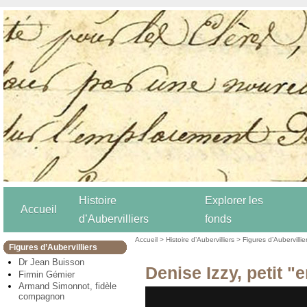
Histoire
Explorer les
Accueil
d’Aubervilliers
fonds
Accueil
>
Histoire d’Aubervilliers
>
Figures d’Aubervillie
Figures d’Aubervilliers
Dr Jean Buisson
Denise Izzy, petit "
Firmin Gémier
Armand Simonnot, fidèle
compagnon