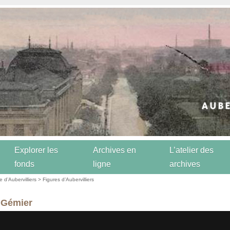
Explorer les
Archives en
L’atelier des
fonds
ligne
archives
re d’Aubervilliers
>
Figures d’Aubervilliers
 Gémier