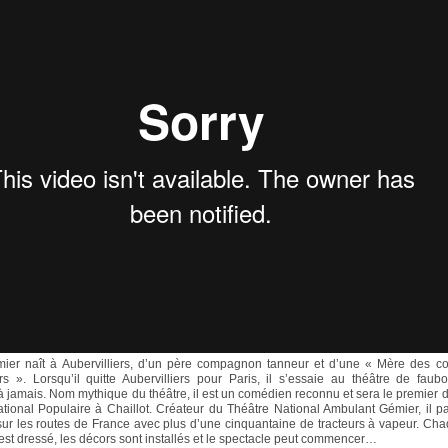
mier naît à Aubervilliers, d’un père compagnon tanneur et d’une « Mère des 
rs ». Lorsqu’il quitte Aubervilliers pour Paris, il s’essaie au théâtre de faub
 jamais. Nom mythique du théâtre, il est un comédien reconnu et sera le premier d
tional Populaire à Chaillot. Créateur du Théâtre National Ambulant Gémier, il p
ur les routes de France avec plus d’une cinquantaine de tracteurs à vapeur. Chaq
est dressé, les décors sont installés et le spectacle peut commencer…