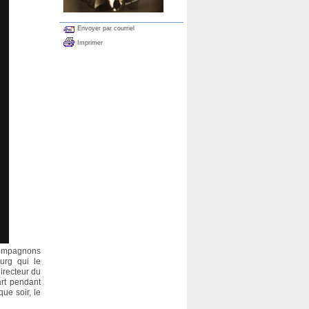
Envoyer par courriel
Imprimer
compagnons
ourg qui le
irecteur du
art pendant
ue soir, le