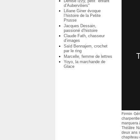
Denise Izzy, petit "enfant
d’Auberviliers"
Liliane Giner évoque
l’histoire de la Petite
Prusse
Jacques Dessain,
passioné d’histoire
Claude Fath, chasseur
d’images
Saïd Bennajem, crochet
par le ring
Marcelle, femme de lettres
Yoyo, la marchande de
Glace
Firmin Gé
charpentie
marquera à
Théâtre Na
deux ans s
chapiteau 