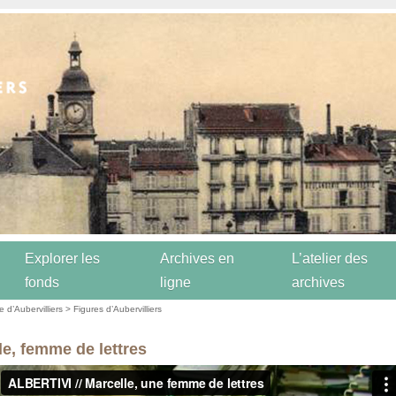
Explorer les
Archives en
L’atelier des
fonds
ligne
archives
re d’Aubervilliers
>
Figures d’Aubervilliers
le, femme de lettres