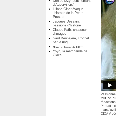
Denise Izzy, petit "enfant
d’Auberviliers"
Liliane Giner évoque
l’histoire de la Petite
Prusse
Jacques Dessain,
passioné d’histoire
Claude Fath, chasseur
d’images
Saïd Bennajem, crochet
par le ring
Marcelle, femme de lettres
Yoyo, la marchande de
Glace
Passionnée
tout ce qu
rédactions
Portrait ext
mars / avri
CICA Vidé