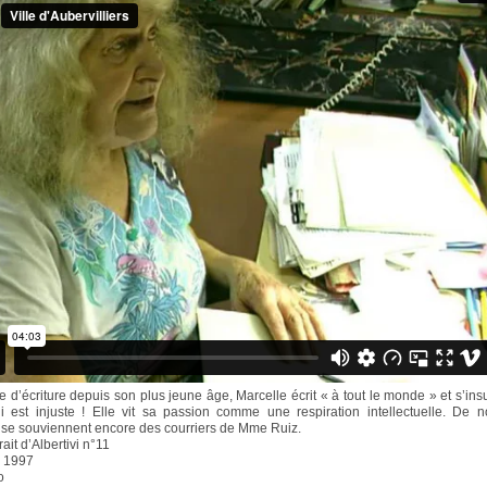
 d’écriture depuis son plus jeune âge, Marcelle écrit « à tout le monde » et s’ins
i est injuste ! Elle vit sa passion comme une respiration intellectuelle. De
 se souviennent encore des courriers de Mme Ruiz.
rait d’Albertivi n°11
l 1997
o