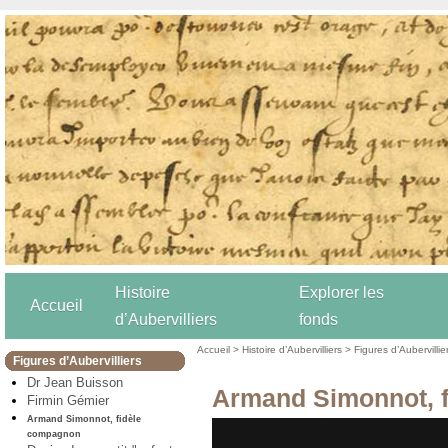
Histoire
Explorer les
Accueil
d’Aubervilliers
fonds
Accueil
>
Histoire d’Aubervilliers
>
Figures d’Aubervillie
Figures d’Aubervilliers
Dr Jean Buisson
Armand Simonnot, 
Firmin Gémier
Armand Simonnot, fidèle
compagnon