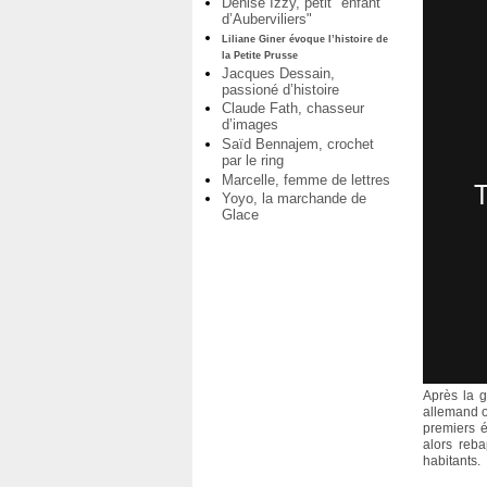
Denise Izzy, petit "enfant
d’Auberviliers"
Liliane Giner évoque l’histoire de
la Petite Prusse
Jacques Dessain,
passioné d’histoire
Claude Fath, chasseur
d’images
Saïd Bennajem, crochet
par le ring
Marcelle, femme de lettres
Yoyo, la marchande de
Glace
Après la g
allemand ou
premiers é
alors reba
habitants.