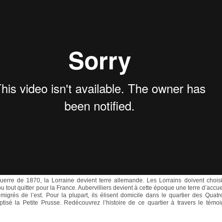
uerre de 1870, la Lorraine devient terre allemande. Les Lorrains doivent choisi
 tout quitter pour la France. Aubervilliers devient à cette époque une terre d’accue
migrés de l’est. Pour la plupart, ils élisent domicile dans le quartier des Quat
ptisé la Petite Prusse. Redécouvrez l’histoire de ce quartier à travers le tém