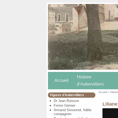
Histoire
Accueil
d’Aubervilliers
Accueil
>
Histoi
Figures d’Aubervilliers
Dr Jean Buisson
Liliane
Firmin Gémier
Armand Simonnot, fidèle
compagnon