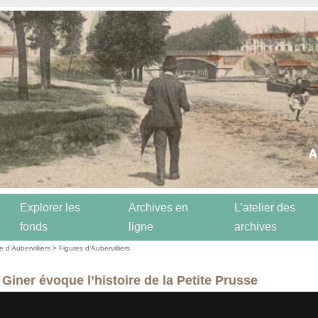
Explorer les
Archives en
L’atelier des
fonds
ligne
archives
re d’Aubervilliers
>
Figures d’Aubervilliers
 Giner évoque l’histoire de la Petite Prusse