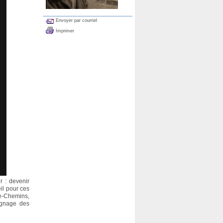
Envoyer par courriel
Imprimer
r : devenir
il pour ces
re-Chemins,
oignage des