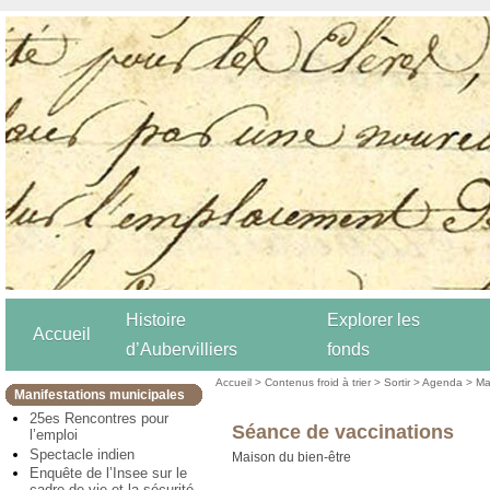
Histoire
Explorer les
Accueil
d’Aubervilliers
fonds
Accueil
>
Contenus froid à trier
>
Sortir
>
Agenda
>
Ma
Manifestations municipales
25es Rencontres pour
Séance de vaccinations
l’emploi
Spectacle indien
Maison du bien-être
Enquête de l’Insee sur le
cadre de vie et la sécurité