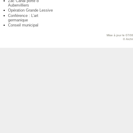
Zac Canal porte d’
Aubervilliers
Opération Grande Lessive
Conférence : L’art
germanique
Conseil municipal
Mise à jour le 07/0
© Archiv