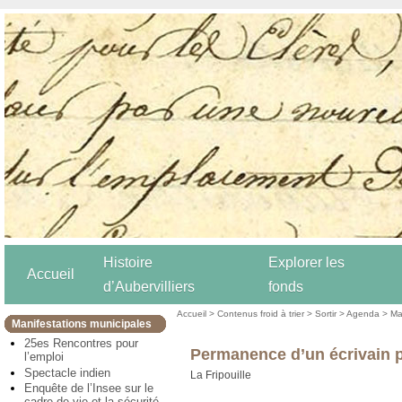
Histoire
Explorer les
Accueil
d’Aubervilliers
fonds
Accueil
>
Contenus froid à trier
>
Sortir
>
Agenda
>
Ma
Manifestations municipales
25es Rencontres pour
Permanence d’un écrivain p
l’emploi
Spectacle indien
La Fripouille
Enquête de l’Insee sur le
cadre de vie et la sécurité