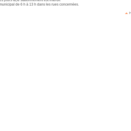
es jours là,le stationnement est interdit
 municipal de 6 h à 13 h dans les rues concernées.
H