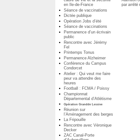
Attention c
en Ile-de-France
par arrêté
Séance de vaccinations
Dictée publique
Opération Jobs d’été
Séance de vaccinations
Permanence d’un écrivain
public
Rencontre avec Jérémy
Fel
Printemps Tonus
Permanence Alzheimer
Conférence du Campus
Condorcet
Atelier : Qui veut me faire
peur va attendre des
heures
Football : FCMA / Poissy
Championnat
Départemental d’Atlétisme
Opération Grandde Lessive
Réunion sur
l’Aménagement des berges
La Fripouille
Rencontre avec Véronique
Decker
ZAC Canal-Porte
d’Aubervilliers