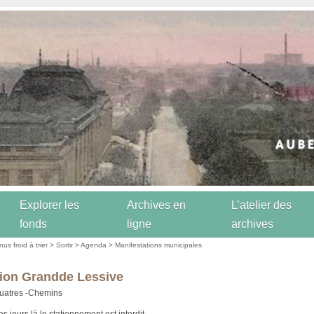
Explorer les
Archives en
L’atelier des
fonds
ligne
archives
us froid à trier
>
Sortir
>
Agenda
>
Manifestations municipales
ion Grandde Lessive
uatres -Chemins