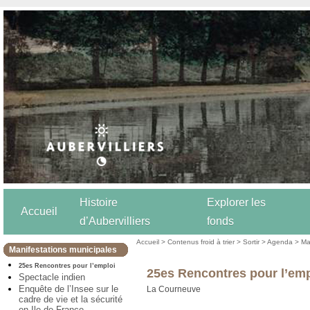
Histoire
Explorer les
Accueil
d’Aubervilliers
fonds
Accueil
>
Contenus froid à trier
>
Sortir
>
Agenda
>
Ma
Manifestations municipales
25es Rencontres pour l’emploi
25es Rencontres pour l’emp
Spectacle indien
Enquête de l’Insee sur le
La Courneuve
cadre de vie et la sécurité
en Ile-de-France