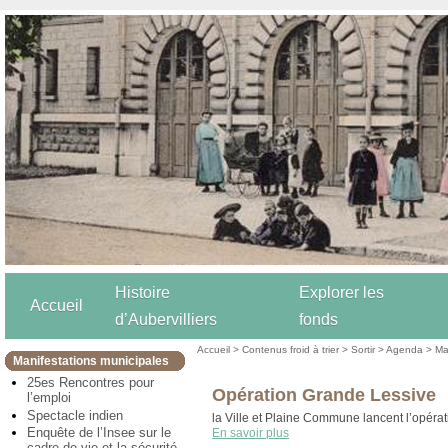
Histoire
Explorer les
Accueil
d’Aubervilliers
fonds
Accueil
>
Contenus froid à trier
>
Sortir
>
Agenda
>
Ma
Manifestations municipales
25es Rencontres pour
Opération Grande Lessive
l’emploi
Spectacle indien
la Ville et Plaine Commune lancent l’opérat
Enquête de l’Insee sur le
En savoir plus
cadre de vie et la sécurité