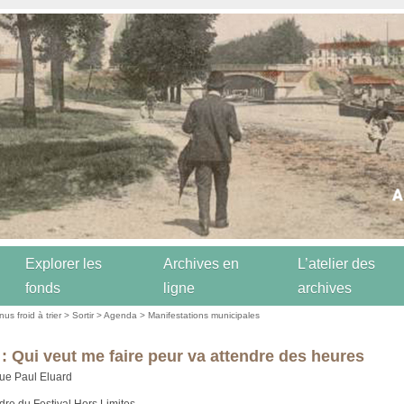
Explorer les
Archives en
L’atelier des
fonds
ligne
archives
us froid à trier
>
Sortir
>
Agenda
>
Manifestations municipales
r : Qui veut me faire peur va attendre des heures
ue Paul Eluard