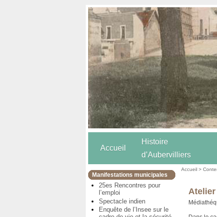
Histoire
Accueil
d’Aubervilliers
Accueil
>
Conten
Manifestations municipales
25es Rencontres pour
Atelie
l’emploi
Spectacle indien
Médiathéq
Enquête de l’Insee sur le
cadre de vie et la sécurité