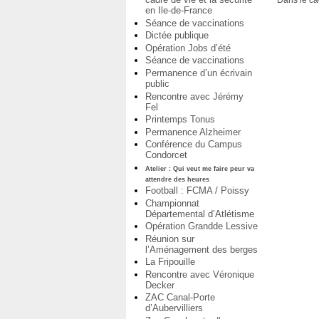
Dans le ca
en Ile-de-France
Séance de vaccinations
Dictée publique
Opération Jobs d’été
Séance de vaccinations
Permanence d’un écrivain
public
Rencontre avec Jérémy
Fel
Printemps Tonus
Permanence Alzheimer
Conférence du Campus
Condorcet
Atelier : Qui veut me faire peur va
attendre des heures
Football : FCMA / Poissy
Championnat
Départemental d’Atlétisme
Opération Grandde Lessive
Réunion sur
l’Aménagement des berges
La Fripouille
Rencontre avec Véronique
Decker
ZAC Canal-Porte
d’Aubervilliers