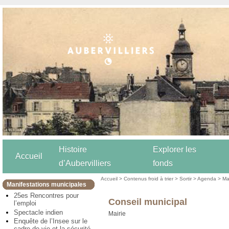
Histoire
Explorer les
Accueil
d’Aubervilliers
fonds
Accueil
>
Contenus froid à trier
>
Sortir
>
Agenda
>
Ma
Manifestations municipales
25es Rencontres pour
Conseil municipal
l’emploi
Spectacle indien
Mairie
Enquête de l’Insee sur le
cadre de vie et la sécurité