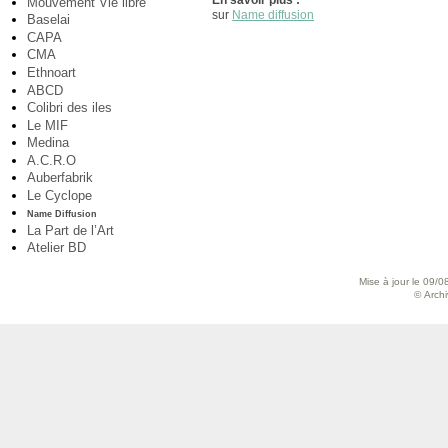
En savoir plus :
Mouvement Vie libre
sur
Name diffusion
Baselai
CAPA
CMA
Ethnoart
ABCD
Colibri des iles
Le MIF
Medina
A.C.R.O
Auberfabrik
Le Cyclope
Name Diffusion
La Part de l’Art
Atelier BD
Mise à jour le 09/0
© Archiv