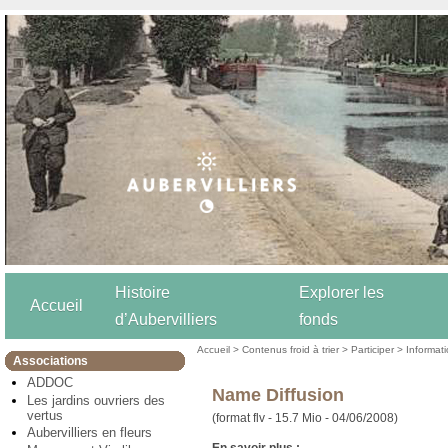
Histoire
Explorer les
Accueil
d’Aubervilliers
fonds
Accueil
>
Contenus froid à trier
>
Participer
>
Informat
Associations
ADDOC
Name Diffusion
Les jardins ouvriers des
vertus
(format flv - 15.7 Mio - 04/06/2008)
Aubervilliers en fleurs