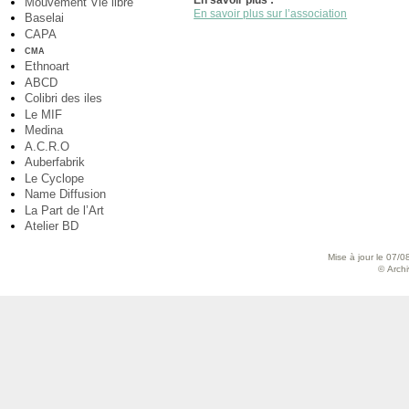
En savoir plus :
Mouvement Vie libre
En savoir plus sur l’association
Baselai
CAPA
CMA
Ethnoart
ABCD
Colibri des iles
Le MIF
Medina
A.C.R.O
Auberfabrik
Le Cyclope
Name Diffusion
La Part de l’Art
Atelier BD
Mise à jour le 07/0
© Archiv