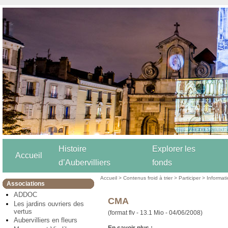
Histoire
Explorer les
Accueil
d’Aubervilliers
fonds
Accueil
>
Contenus froid à trier
>
Participer
>
Informat
Associations
ADDOC
CMA
Les jardins ouvriers des
vertus
(format flv - 13.1 Mio - 04/06/2008)
Aubervilliers en fleurs