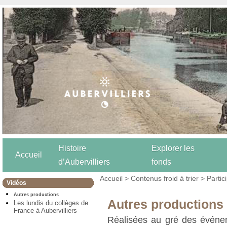
Histoire
Explorer les
Accueil
d’Aubervilliers
fonds
Accueil
>
Contenus froid à trier
>
Partic
Vidéos
Autres productions
Autres productions
Les lundis du collèges de
France à Aubervilliers
Réalisées au gré des événeme