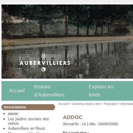
Histoire
Explorer les
Accueil
d’Aubervilliers
fonds
Accueil
>
Contenus froid à trier
>
Participer
>
Informat
Associations
ADDOC
ADDOC
Les jardins ouvriers des
vertus
(format flv - 14.1 Mio - 04/06/2008)
Aubervilliers en fleurs