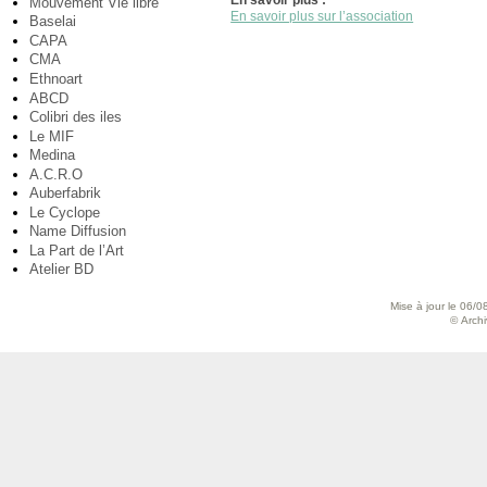
En savoir plus :
Mouvement Vie libre
En savoir plus sur l’association
Baselai
CAPA
CMA
Ethnoart
ABCD
Colibri des iles
Le MIF
Medina
A.C.R.O
Auberfabrik
Le Cyclope
Name Diffusion
La Part de l’Art
Atelier BD
Mise à jour le 06/0
© Archiv