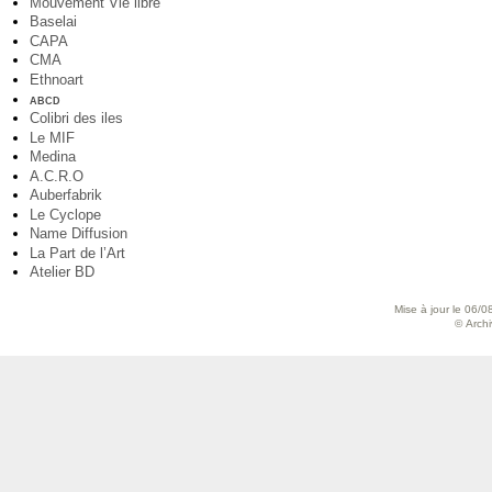
Mouvement Vie libre
Baselai
CAPA
CMA
Ethnoart
ABCD
Colibri des iles
Le MIF
Medina
A.C.R.O
Auberfabrik
Le Cyclope
Name Diffusion
La Part de l’Art
Atelier BD
Mise à jour le 06/0
© Archiv