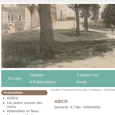
Histoire
Explorer les
Accueil
d’Aubervilliers
fonds
Accueil
>
Contenus froid à trier
>
Participer
>
Informat
Associations
ADDOC
ABCD
Les jardins ouvriers des
vertus
(format flv - 6.7 Mio - 04/06/2008)
Aubervilliers en fleurs