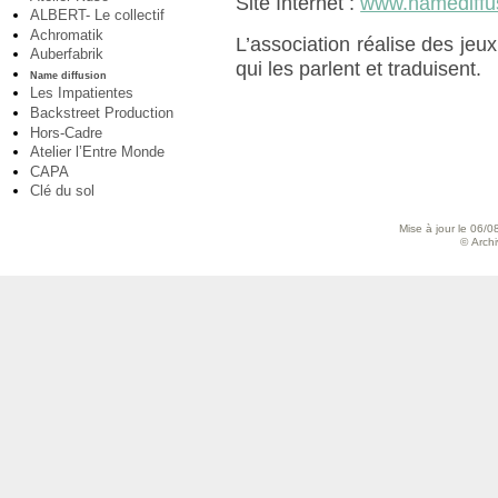
Site Internet :
www.namediffus
ALBERT- Le collectif
Achromatik
L’association réalise des je
Auberfabrik
qui les parlent et traduisent.
Name diffusion
Les Impatientes
Backstreet Production
Hors-Cadre
Atelier l’Entre Monde
CAPA
Clé du sol
Mise à jour le 06/0
© Archiv