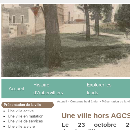
Histoire
Explorer les
Accueil
d’Aubervilliers
fonds
Accueil
>
Contenus froid à trier
>
Présentation de la vil
Présentation de la ville
Une ville active
Une ville hors AGC
Une ville en mutation
Une ville de services
Le 23 octobre 20
Une ville à vivre