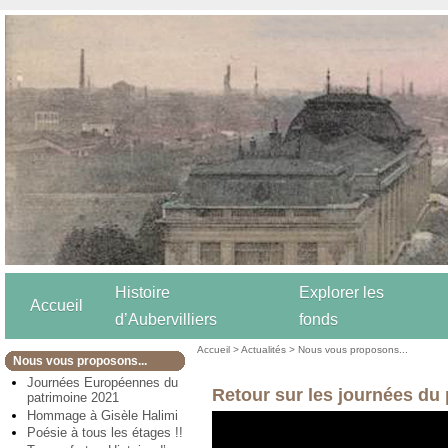
Histoire
Explorer les
Accueil
d’Aubervilliers
fonds
Accueil
>
Actualités
>
Nous vous proposons...
Nous vous proposons...
Journées Européennes du
Retour sur les journées du
patrimoine 2021
Hommage à Gisèle Halimi
Poésie à tous les étages !!