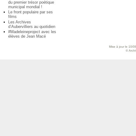
du premier trésor poétique
municipal mondial !
Le front populaire par ses
films
Les Archives
d’Aubervilliers au quotidien
#Madeleineproject avec les
élèves de Jean Macé
Mise à jour le 10/0
© Archiv