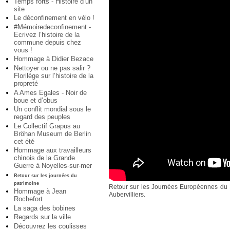
Temps forts - Histoire d’un
site
Le déconfinement en vélo !
#Mémoiredeconfinement -
Ecrivez l’histoire de la
commune depuis chez
vous !
Hommage à Didier Bezace
Nettoyer ou ne pas salir ?
Florilège sur l’histoire de la
propreté
A Ames Egales - Noir de
boue et d’obus
Un conflit mondial sous le
regard des peuples
Le Collectif Grapus au
Bröhan Museum de Berlin
cet été
Hommage aux travailleurs
chinois de la Grande
Guerre à Noyelles-sur-mer
Retour sur les journées du
patrimoine
Retour sur les Journées Européennes du 
Hommage à Jean
Aubervilliers.
Rochefort
La saga des bobines
Regards sur la ville
Découvrez les coulisses