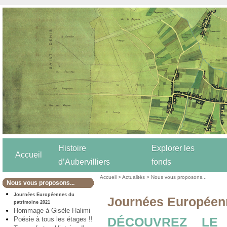
Histoire
Explorer les
Accueil
d’Aubervilliers
fonds
Accueil
>
Actualités
>
Nous vous proposons...
Nous vous proposons...
Journées Européennes du
Journées Européenn
patrimoine 2021
Hommage à Gisèle Halimi
DÉCOUVREZ LE
Poésie à tous les étages !!