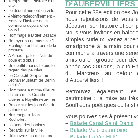
Temps forts - Histoire d’un
D’AUBERVILLIERS 
site
Le déconfinement en vélo !
Pour cette 38e édition des 
#Mémoiredeconfinement -
nous réjouissons de vous ac
Ecrivez l’histoire de la
découvrir son histoire et son 
commune depuis chez
vous !
Nous vous invitons en balade
Hommage à Didier Bezace
simples curieux, venez arpente
Nettoyer ou ne pas salir ?
Florilège sur l’histoire de la
smartphone à la main pour dé
propreté
commune à travers une série d
A Ames Egales - Noir de
amis ou en groupe pour décou
boue et d’obus
Un conflit mondial sous le
année ses 200 ans, la cité Em
regard des peuples
du Marcreux au détour d’
Le Collectif Grapus au
d’Aubervilliers !
Bröhan Museum de Berlin
cet été
Hommage aux travailleurs
Retrouvez également le
chinois de la Grande
patrimoine : la mise au tré
Guerre à Noyelles-sur-mer
Souffleurs poétiques ou la str
Retour sur les journées du
patrimoine
Hommage à Jean
Vous pouvez dès à présent vo
Rochefort
–
Balade Canal Saint-Denis
La saga des bobines
–
Balade Vélo patrimoine
Regards sur la ville
Découvrez les coulisses
–
Balade La Vie HLM