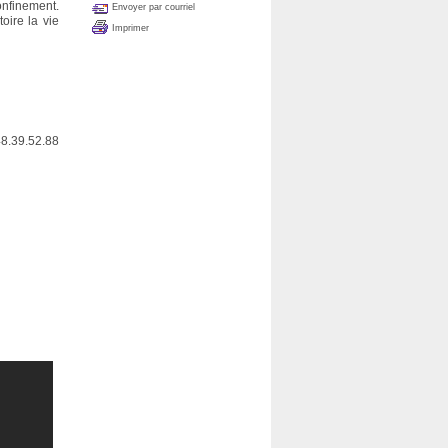
nfinement.
Envoyer par courriel
oire la vie
Imprimer
48.39.52.88