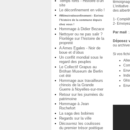
Temps forts - Histoire d’un
témoignag
site
L’initiati
Le déconfinement en vélo !
des alberti
#Mémoiredeconfinement - Ecrivez
1- Complét
l’histoire de la commune depuis
2- Envoyez
chez vous !
Hommage à Didier Bezace
Par mail
:
Nettoyer ou ne pas salir ?
Florilège sur l’histoire de la
Déposez v
propreté
ou archive
A Ames Egales - Noir de
boue et d’obus
Si vos fich
Un conflit mondial sous le
Alle
regard des peuples
Comp
Le Collectif Grapus au
Env
Bröhan Museum de Berlin
cet été
Indi
Hommage aux travailleurs
Gli
chinois de la Grande
Envo
Guerre à Noyelles-sur-mer
Retour sur les journées du
patrimoine
Hommage à Jean
Rochefort
La saga des bobines
Regards sur la ville
Découvrez les coulisses
du premier trésor poétique