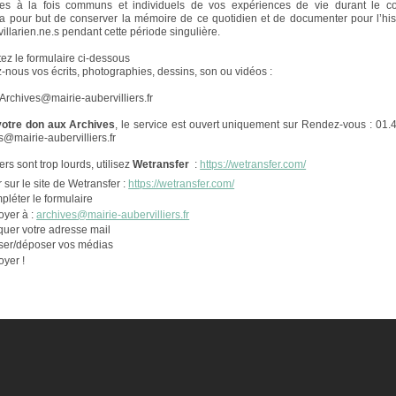
es à la fois communs et individuels de vos expériences de vie durant le co
ve a pour but de conserver la mémoire de ce quotidien et de documenter pour l’hist
villarien.ne.s pendant cette période singulière.
ez le formulaire ci-dessous
-nous vos écrits, photographies, dessins, son ou vidéos :
 Archives@mairie-aubervilliers.fr
otre don aux Archives
, le service est ouvert uniquement sur Rendez-vous : 01.
s@mairie-aubervilliers.fr
iers sont trop lourds, utilisez
Wetransfer
:
https://wetransfer.com/
r sur le site de Wetransfer :
https://wetransfer.com/
léter le formulaire
oyer à :
archives@mairie-aubervilliers.fr
quer votre adresse mail
sser/déposer vos médias
yer !