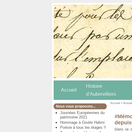
Histoire
Accueil
d’Aubervilliers
Accueil
>
Actual
Nous vous proposons...
Journées Européennes du
#Mémoi
patrimoine 2021
depuis
Hommage à Gisèle Halimi
Poésie à tous les étages !!
Dans ce co