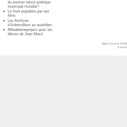
du premier trésor poétique
municipal mondial !
Le front populaire par ses
films
Les Archives
d’Aubervilliers au quotidien
#Madeleineproject avec les
élèves de Jean Macé
Mise à jour le 10/0
© Archiv