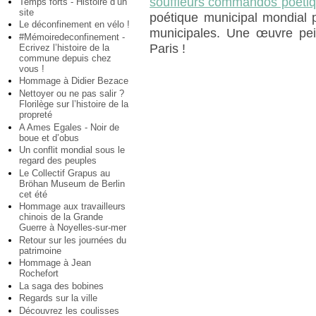
souffleurs commandos poéti
Temps forts - Histoire d’un
site
poétique municipal mondial po
Le déconfinement en vélo !
municipales. Une œuvre pe
#Mémoiredeconfinement -
Paris !
Ecrivez l’histoire de la
commune depuis chez
vous !
Hommage à Didier Bezace
Nettoyer ou ne pas salir ?
Florilège sur l’histoire de la
propreté
A Ames Egales - Noir de
boue et d’obus
Un conflit mondial sous le
regard des peuples
Le Collectif Grapus au
Bröhan Museum de Berlin
cet été
Hommage aux travailleurs
chinois de la Grande
Guerre à Noyelles-sur-mer
Retour sur les journées du
patrimoine
Hommage à Jean
Rochefort
La saga des bobines
Regards sur la ville
Découvrez les coulisses