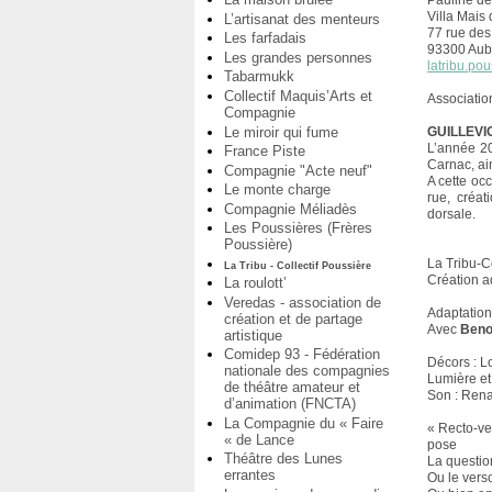
Pauline de
Villa Mais d
L’artisanat des menteurs
77 rue des
Les farfadais
93300 Aube
Les grandes personnes
latribu.po
Tabarmukk
Collectif Maquis’Arts et
Association
Compagnie
Le miroir qui fume
GUILLEVI
L’année 20
France Piste
Carnac, ai
Compagnie "Acte neuf"
A cette oc
Le monte charge
rue, créat
Compagnie Méliadès
dorsale.
Les Poussières (Frères
Poussière)
La Tribu-C
La Tribu - Collectif Poussière
Création a
La roulott’
Veredas - association de
Adaptation
création et de partage
Avec
Beno
artistique
Comidep 93 - Fédération
Décors : L
nationale des compagnies
Lumière et
de théâtre amateur et
Son : Rena
d’animation (FNCTA)
La Compagnie du « Faire
« Recto-ver
« de Lance
pose
Théâtre des Lunes
La questio
errantes
Ou le verso