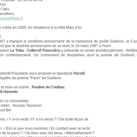
 Coulhac : 06 16 60 80 09
’Ici
 Cités
rvilliers
ussiere@free.fr
 créée en 2005, en résidence à la Villa Mais d’Ici.
C
07 a marqué le centième anniversaire de la naissance du poète Guillevic, le 5 a
nsi que le dixième anniversaire de sa mort, le 19 mars 1997 à Paris.
casion
La Tribu - Collectif Poussière
a présenté un projet pluridisciplinaire : théâtre
ion contemporaine. Un croisement de disciplines dont la poésie de Guillevic 
ollectif Poussière vous propose le spectacle
ParoiS
daptée du poème "Paroi" de Guillevic
 et mise en scène :
Pauline de Coulhac
ît Hamelin
oïc Le Groumellec
 vidéo : Nicolas Tauveron
ud Biri
so. / Y a-t-il recto ?/Y a-t-il verso ? / De toute façon se
n : / Est-ce que nous sommes / En contact avec le recto
 de la paroi ? / Ou bien avec les deux, / Alternativement ?