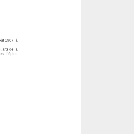
oût 1907, à
, arts de la
est l’épine