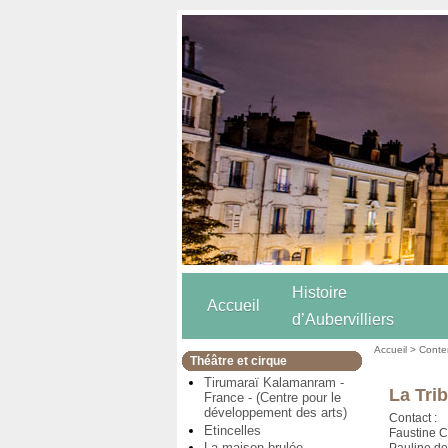
Histoire
Accueil
d’Aubervilliers
Accueil
>
Conten
Théâtre et cirque
Tirumaraï Kalamanram -
La Trib
France - (Centre pour le
développement des arts)
Contact :
Etincelles
Faustine C
La maison brulée