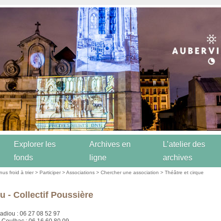
Explorer les
Archives en
L’atelier des
fonds
ligne
archives
us froid à trier
>
Participer
>
Associations
>
Chercher une association
>
Théâtre et cirque
u - Collectif Poussière
adiou : 06 27 08 52 97