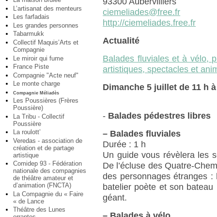
93300 Aubervilliers
L’artisanat des menteurs
ciemeliades@free.fr
Les farfadais
http://ciemeliades.free.fr
Les grandes personnes
Tabarmukk
Actualité
Collectif Maquis’Arts et
Compagnie
Balades fluviales et à vélo, 
Le miroir qui fume
France Piste
artistiques, spectacles et a
Compagnie "Acte neuf"
Le monte charge
Dimanche 5 juillet de 11 h à
Compagnie Méliadès
Les Poussières (Frères
Poussière)
-
Balades pédestres libres
La Tribu - Collectif
Poussière
La roulott’
–
Balades fluviales
Veredas - association de
Durée : 1 h
création et de partage
Un guide vous révèlera les se
artistique
Comidep 93 - Fédération
De l’écluse des Quatre-Chemin
nationale des compagnies
des personnages étranges : l
de théâtre amateur et
d’animation (FNCTA)
batelier poète et son bateau l
La Compagnie du « Faire
géant.
« de Lance
Théâtre des Lunes
–
Balades à vélo
errantes