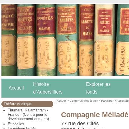
Histoire
Explorer les
Accueil
d’Aubervilliers
fonds
Accueil
>
Contenus froid à trier
>
Participer
>
Associat
Théâtre et cirque
Tirumaraï Kalamanram -
Compagnie Méliadè
France - (Centre pour le
développement des arts)
77 rue des Cités
Etincelles
La maison brulée