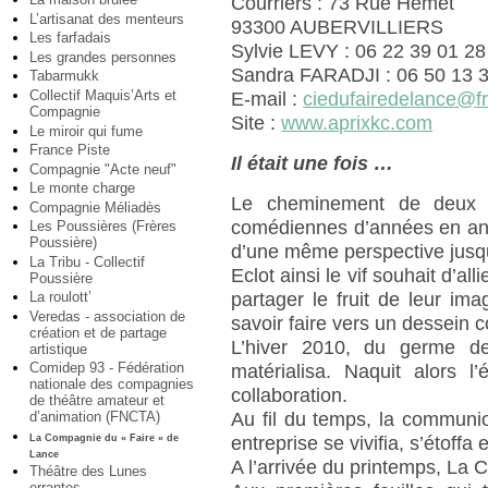
Courriers : 73 Rue Hémet
L’artisanat des menteurs
93300 AUBERVILLIERS
Les farfadais
Sylvie LEVY : 06 22 39 01 28
Les grandes personnes
Sandra FARADJI : 06 50 13 3
Tabarmukk
Collectif Maquis’Arts et
E-mail :
ciedufairedelance@fr
Compagnie
Site :
www.aprixkc.com
Le miroir qui fume
France Piste
Il était une fois …
Compagnie "Acte neuf"
Le monte charge
Le cheminement de deux 
Compagnie Méliadès
comédiennes d’années en ann
Les Poussières (Frères
Poussière)
d’une même perspective jusq
La Tribu - Collectif
Eclot ainsi le vif souhait d’all
Poussière
La roulott’
partager le fruit de leur ima
Veredas - association de
savoir faire vers un dessein
création et de partage
L’hiver 2010, du germe de
artistique
Comidep 93 - Fédération
matérialisa. Naquit alors l
nationale des compagnies
collaboration.
de théâtre amateur et
d’animation (FNCTA)
Au fil du temps, la communio
La Compagnie du « Faire « de
entreprise se vivifia, s’étoffa et
Lance
A l’arrivée du printemps, La 
Théâtre des Lunes
errantes