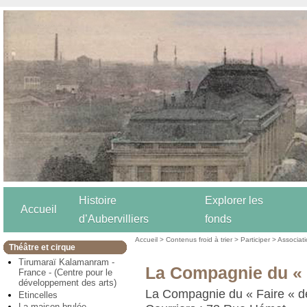
Histoire
Explorer les
Accueil
d’Aubervilliers
fonds
Accueil
>
Contenus froid à trier
>
Participer
>
Associat
Théâtre et cirque
Tirumaraï Kalamanram -
La Compagnie du « 
France - (Centre pour le
développement des arts)
La Compagnie du « Faire « 
Etincelles
La maison brulée