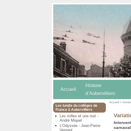
Histoire
Accueil
d’Aubervilliers
Accueil
>
Conten
Les lundis du collèges de
France à Aubervilliers
Variat
Les milles et une nuit -
André Miquel
Interve
L’Odyssée - Jean-Pierre
carnaval
Vernant