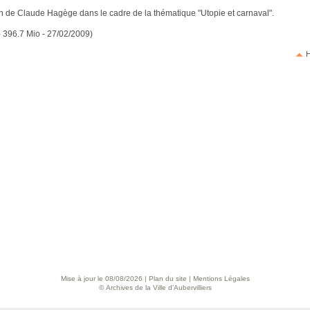
on de Claude Hagège dans le cadre de la thématique "Utopie et carnaval".
 - 396.7 Mio - 27/02/2009)
H
Mise à jour le 08/08/2026 |
Plan du site
|
Mentions Légales
© Archives de la Ville d’Aubervilliers