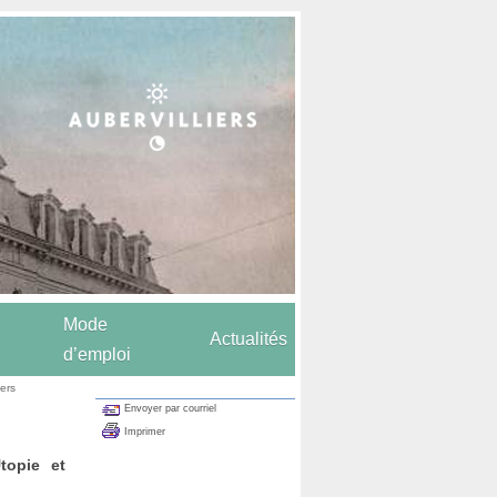
Mode
Actualités
d’emploi
iers
Envoyer par courriel
Imprimer
topie et