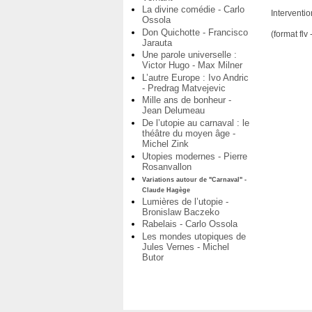
La divine comédie - Carlo
Interventi
Ossola
Don Quichotte - Francisco
(format flv
Jarauta
Une parole universelle :
Victor Hugo - Max Milner
L’autre Europe : Ivo Andric
- Predrag Matvejevic
Mille ans de bonheur -
Jean Delumeau
De l’utopie au carnaval : le
théâtre du moyen âge -
Michel Zink
Utopies modernes - Pierre
Rosanvallon
Variations autour de "Carnaval" -
Claude Hagège
Lumières de l’utopie -
Bronislaw Baczeko
Rabelais - Carlo Ossola
Les mondes utopiques de
Jules Vernes - Michel
Butor