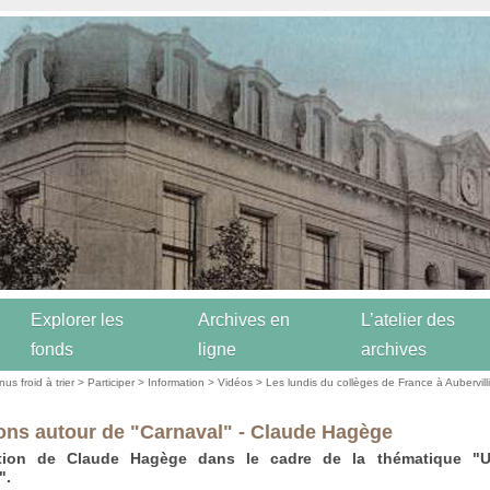
Explorer les
Archives en
L’atelier des
fonds
ligne
archives
us froid à trier
>
Participer
>
Information
>
Vidéos
>
Les lundis du collèges de France à Aubervill
ions autour de "Carnaval" - Claude Hagège
ntion de Claude Hagège dans le cadre de la thématique "U
".