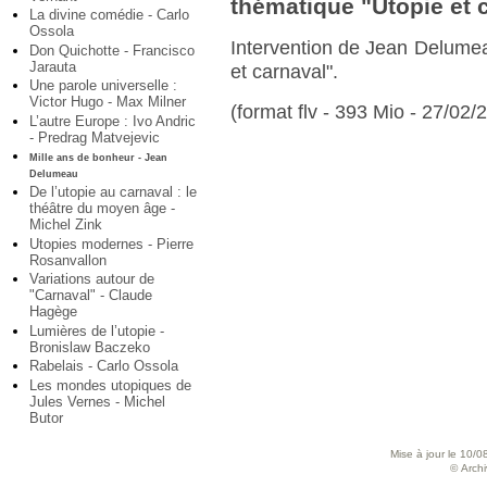
thématique "Utopie et 
La divine comédie - Carlo
Ossola
Intervention de Jean Delumea
Don Quichotte - Francisco
Jarauta
et carnaval".
Une parole universelle :
Victor Hugo - Max Milner
(format flv - 393 Mio - 27/02/
L’autre Europe : Ivo Andric
- Predrag Matvejevic
Mille ans de bonheur - Jean
Delumeau
De l’utopie au carnaval : le
théâtre du moyen âge -
Michel Zink
Utopies modernes - Pierre
Rosanvallon
Variations autour de
"Carnaval" - Claude
Hagège
Lumières de l’utopie -
Bronislaw Baczeko
Rabelais - Carlo Ossola
Les mondes utopiques de
Jules Vernes - Michel
Butor
Mise à jour le 10/0
© Archiv