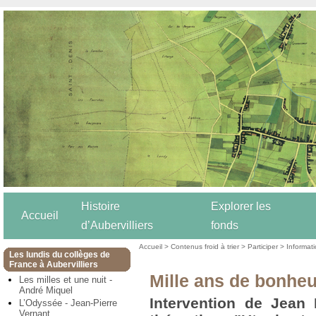
Histoire
Explorer les
Accueil
d’Aubervilliers
fonds
Accueil
>
Contenus froid à trier
>
Participer
>
Informat
Les lundis du collèges de
France à Aubervilliers
Mille ans de bonhe
Les milles et une nuit -
André Miquel
Intervention de Jean
L’Odyssée - Jean-Pierre
Vernant